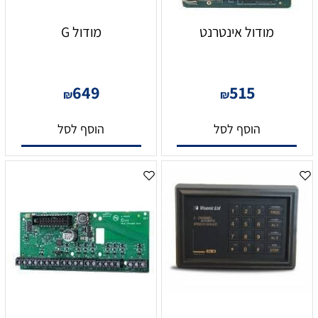
מודול אינטרנט
מודול G
649
515
₪
₪
הוסף לסל
הוסף לסל