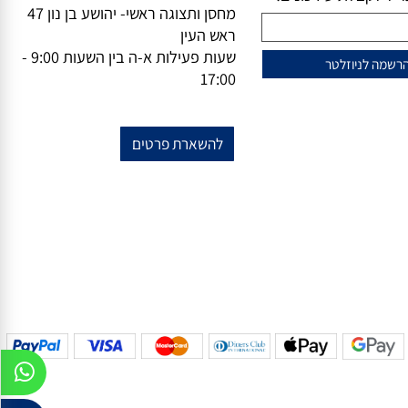
וזלייטר
מידע נוסף
מייל-
office@vsale.co.il
טרף למועדון הלקוחות
טלפון-
073-7297390
פקס
074-
שלנו?
7367776
ל לקבלת עידכונים!
מחסן ותצוגה ראשי- יהושע בן נון 47
ראש העין
שעות פעילות א-ה בין השעות 9:00 -
17:00
להשארת פרטים