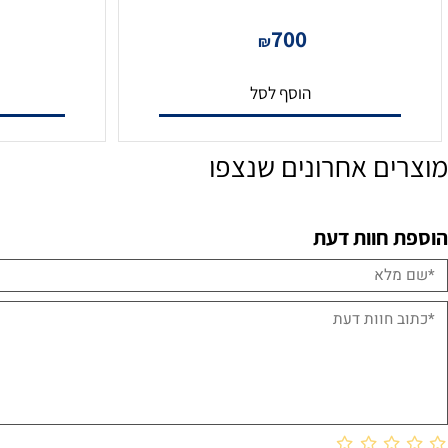
גלאי GUARD-AM
גלאי VIP-PRO-AV
0
700
₪
הוסף לסל
הו
ם אחרונים שנצפו
חוות דעת