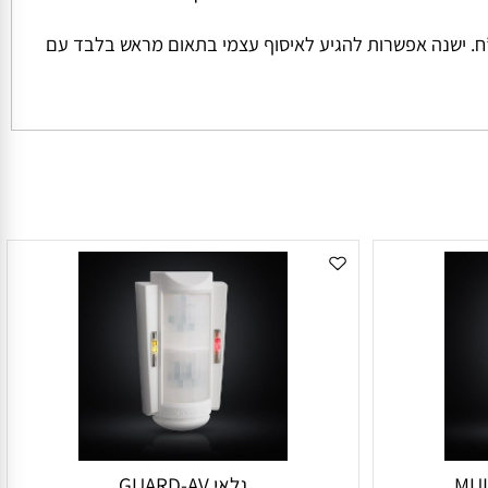
ל החבילה והמשקל שלה המחיר למשלוח הינו קבוע ועומד על סך של 45 ש”ח למשלוח בכל הזמנה מתחת ל 1000 ש”ח. ישנה אפשרות להגיע לאיסוף עצמי בתאום מראש בלבד עם