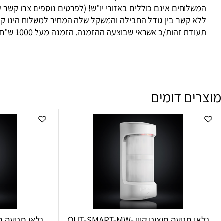
 נאספים מהמחסן שלנו ישירות אליכם. אנו מתחייבים להגיע בין 3-7 ימים למעט מקרים חריגים אשר אינם ניתנים לשליטתנו. לרוב המשלוח יגיע אליכם עד 2 י
וחים אינם כוללים באזורי יו"ש! (לפרטים נוספים צרו קשר עם מחלקת המכיר
זהות/כ אשראי שבוצעה ההזמנה. הזמנה מעל 1000 ש"ח ומעלה אינה מחויבת בדמי משלוח
ם דומים