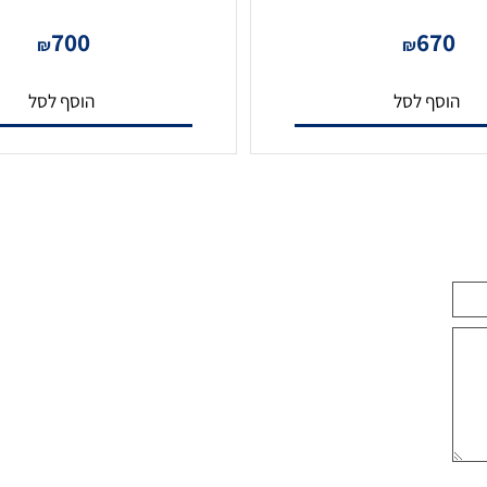
גלאי VIP-PRO-AM
700
67
₪
₪
סף לסל
הוסף לסל