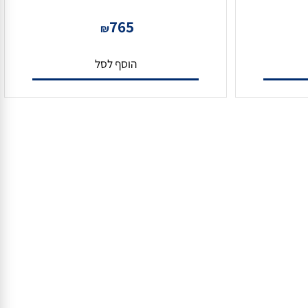
גלאי OUT-LOOK-AV
765
₪
הוסף לסל