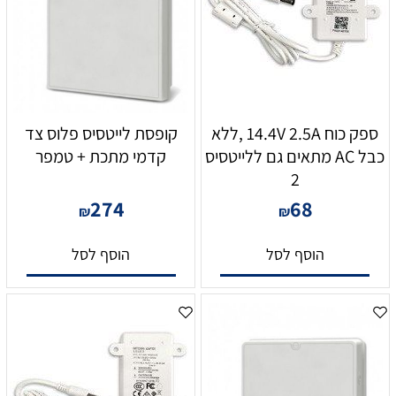
ספק כוח 14.4V 2.5A ,ללא
קופסת לייטסיס פלוס צד
כבל AC מתאים גם ללייטסיס
קדמי מתכת + טמפר
2
274
68
₪
₪
הוסף לסל
הוסף לסל