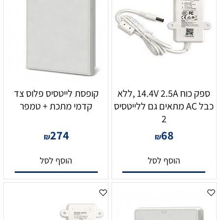
ספק כוח 14.4V 2.5A ,ללא
קופסת לייטסיס פלוס צד
כבל AC מתאים גם ללייטסיס
קדמי מתכת + טמפר
2
274
68
₪
₪
הוסף לסל
הוסף לסל