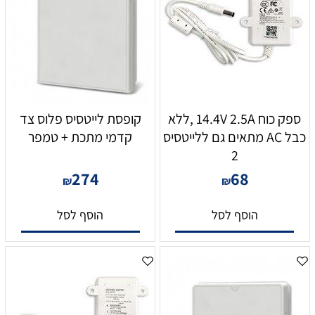
ספק כוח 14.4V 2.5A ,ללא
קופסת לייטסיס פלוס צד
כבל AC מתאים גם ללייטסיס
קדמי מתכת + טמפר
2
274
68
₪
₪
הוסף לסל
הוסף לסל