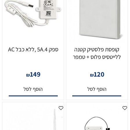
קופסת פלסטיק קטנה
ספק 5A.4 ,ללא כבל AC
ללייטסיס פלוס + טמפר
149
120
₪
₪
הוסף לסל
הוסף לסל