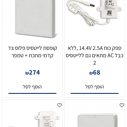
ספק כוח 14.4V 2.5A ,ללא
קופסת לייטסיס פלוס צד
כבל AC מתאים גם ללייטסיס
קדמי מתכת + טמפר
2
274
68
₪
₪
הוסף לסל
הוסף לסל