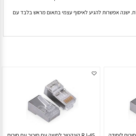
ל החבילה והמשקל שלה המחיר למשלוח הינו קבוע ועומד על סך של 45 ש”ח למשלוח בכל הזמנה מתחת ל 1000 ש”ח. ישנה אפשרות להגיע לאיסוף עצמי בתאום מראש בלבד עם