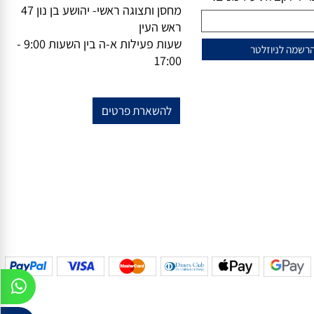
וזלייטר
מידע נוסף
מייל-
office@vsale.co.il
טרף למועדון הלקוחות
טלפון-
073-7297390
פקס
074-
שלנו?
7367776
ל לקבלת עידכונים!
מחסן ותצוגה ראשי- יהושע בן נון 47
ראש העין
שעות פעילות א-ה בין השעות 9:00 -
17:00
להשארת פרטים