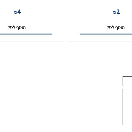
ופה
קונקטור BNC מפצל T
4
2
₪
₪
סף לסל
הוסף לסל