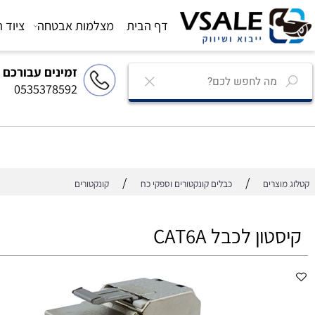
דף הבית
מצלמות אבטחה
ציוד הגברה
זמינים עבורכם
0535378592
/
/
רים
כבלים קונקטורים וספקי כח
קונקטורים
ן לכבל CAT6A