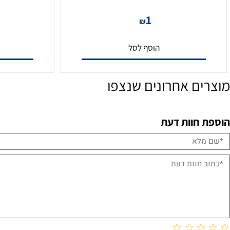
כיסוי גומי לקונקטור RJ45
קונקטור BNC מ
1
₪
הוסף לסל
הו
ם אחרונים שנצפו
חוות דעת