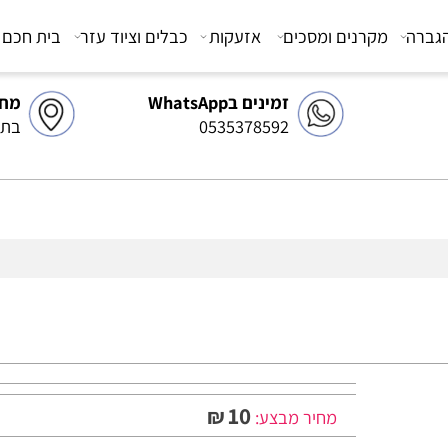
מקרנים ומסכים
אזעקות
כבלים וציוד עזר
בית חכם
צ
זמינים בWhatsApp
מחסן 
0535378592
בתיאו
10
₪
מחיר מבצע: