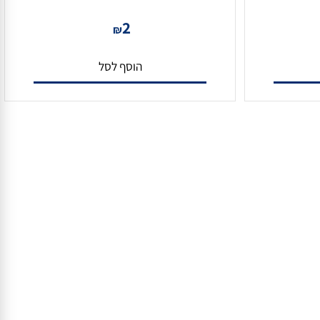
קונקטור BNC נקבה לכבל RCA
2
₪
הוסף לסל