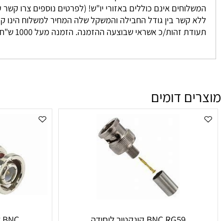
 נאספים מהמחסן שלנו ישירות אליכם. אנו מתחייבים להגיע בין 3-7 ימים למעט מקרים חריגים אשר אינם ניתנים לשליטתנו. לרוב המשלוח יגיע אליכם עד 2 י
וחים אינם כוללים באזורי יו"ש! (לפרטים נוספים צרו קשר עם מחלקת המכיר
זהות/כ אשראי שבוצעה ההזמנה. הזמנה מעל 1000 ש"ח ומעלה אינה מחויבת בדמי משלוח
ם דומים