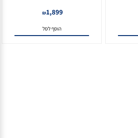
מגבר מיקסר 120W USB/SD/RADIO/BT
1,899
₪
הוסף לסל