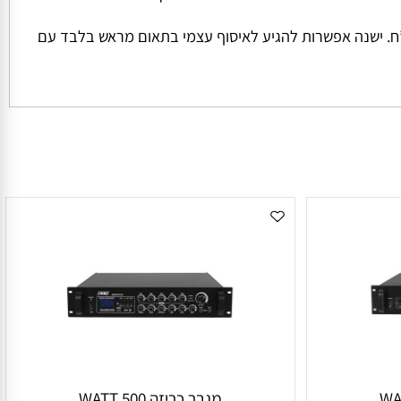
ל החבילה והמשקל שלה המחיר למשלוח הינו קבוע ועומד על סך של 45 ש”ח למשלוח בכל הזמנה מתחת ל 1000 ש”ח. ישנה אפשרות להגיע לאיסוף עצמי בתאום מראש בלבד עם