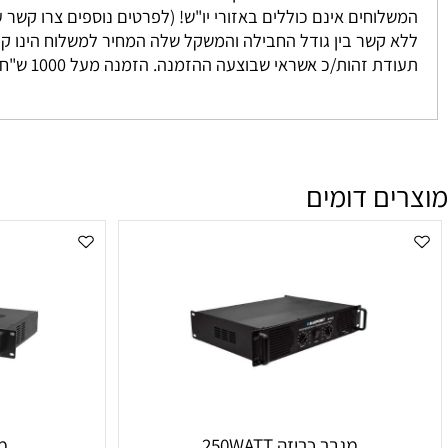
 נאספים מהמחסן שלנו ישירות אליכם. אנו מתחייבים להגיע בין 3-7 ימים למעט מקרים חריגים אשר אינם ניתנים לשליטתנו. לרוב המשלוח יגיע אליכם עד 2 י
וחים אינם כוללים באזורי יו"ש! (לפרטים נוספים צרו קשר עם מחלקת המכיר
זהות/כ אשראי שבוצעה ההזמנה. הזמנה מעל 1000 ש"ח ומעלה אינה מחויבת בדמי משלוח
ם דומים