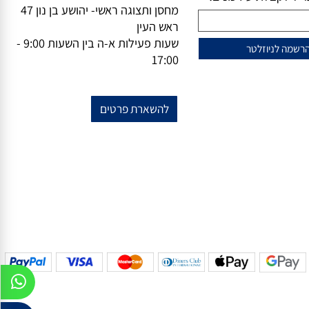
וזלייטר
מידע נוסף
מייל-
office@vsale.co.il
טרף למועדון הלקוחות
טלפון-
073-7297390
פקס
074-
שלנו?
7367776
ל לקבלת עידכונים!
מחסן ותצוגה ראשי- יהושע בן נון 47
ראש העין
שעות פעילות א-ה בין השעות 9:00 -
17:00
להשארת פרטים