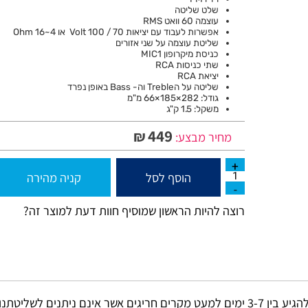
נגן mp3 עם כניסות USB / SD / mini USB
רדיו FM
שלט שליטה
עוצמה 60 וואט RMS
אפשרות לעבוד עם יציאות 70 / 100 Volt או 4~16 Ohm
שליטת עוצמה על שני אזורים
כניסת מיקרופון MIC1
שתי כניסות RCA
יציאת RCA
שליטה על הTreble וה- Bass באופן נפרד
גודל: 282×185×66 מ"מ
משקל: 1.5 ק"ג
449
₪
מחיר מבצע:
הוסף לסל
קניה מהירה
רוצה להיות הראשון שמוסיף חוות דעת למוצר זה?