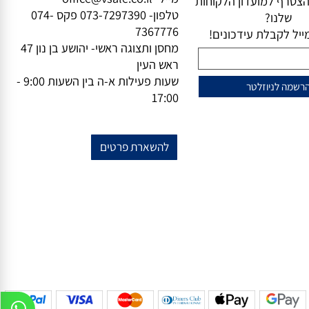
וזלייטר
מידע נוסף
מייל-
office@vsale.co.il
טרף למועדון הלקוחות
טלפון-
073-7297390
פקס
074-
שלנו?
7367776
ל לקבלת עידכונים!
מחסן ותצוגה ראשי- יהושע בן נון 47
ראש העין
שעות פעילות א-ה בין השעות 9:00 -
17:00
להשארת פרטים