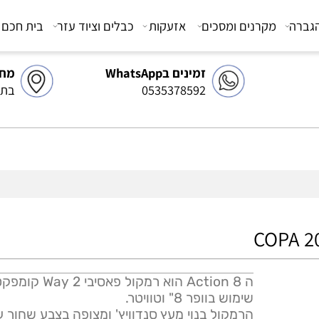
מקרנים ומסכים
אזעקות
כבלים וציוד עזר
בית חכם
צ
זמינים בWhatsApp
מחסן 
0535378592
בתיאו
ה Action 8 הוא רמקול פאסי
שימוש בוופר 8" וטוויטר.