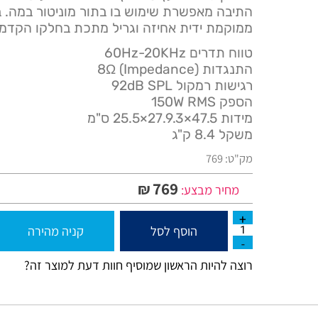
הרמקול בנוי מעץ סנדוויץ' ומצופה בצבע שחור עמי
התיבה מאפשרת שימוש בו בתור מוניטור במה. בחל
ממוקמת ידית אחיזה וגריל מתכת בחלקו הקדמי.
טווח תדרים 60Hz-20KHz
התנגדות (Impedance) 8Ω
רגישות רמקול 92dB SPL
הספק 150W RMS
מידות 47.5×27.9.3×25.5 ס"מ
משקל 8.4 ק"ג
מק"ט:
769
769
₪
מחיר מבצע:
הוסף לסל
קניה מהירה
רוצה להיות הראשון שמוסיף חוות דעת למוצר זה?