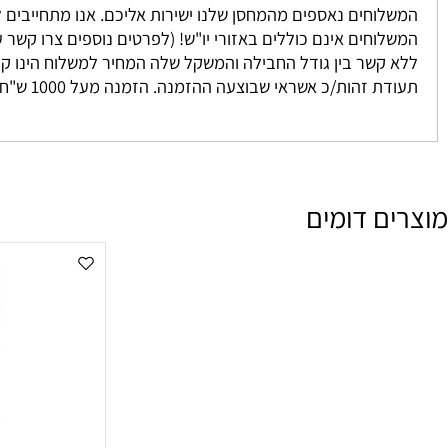
 נאספים מהמחסן שלנו ישירות אליכם. אנו מתחייבים להגיע בין 3-7 ימים למעט מקרים חריגים אשר אינם ניתנים לשליטתנו. לרוב המשלוח יגיע אליכם עד 2 י
וחים אינם כוללים באזורי יו"ש! (לפרטים נוספים צרו קשר עם מחלקת המכיר
זהות/כ אשראי שבוצעה ההזמנה. הזמנה מעל 1000 ש"ח ומעלה אינה מחויבת בדמי משלוח
ם דומים