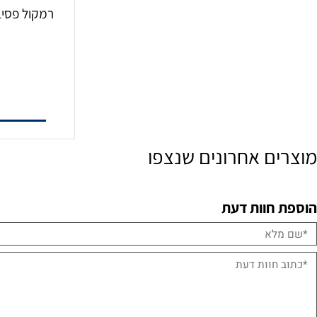
00W
59
הו
ם אחרונים שנצפו
חוות דעת