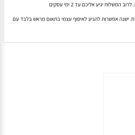
ל החבילה והמשקל שלה המחיר למשלוח הינו קבוע ועומד על סך של 45 ש”ח למשלוח בכל הזמנה מתחת ל 1000 ש”ח. ישנה אפשרות להגיע לאיסוף עצמי בתאום מראש בלבד עם