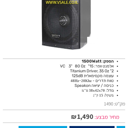
הספק: 1500Watt
אלמנט וופר: 15" VC 3" 80 Oz
2" Titanium Driver, 35 Oz
עוצמה מקסימאלית
125dB
טווח תדרים -
48Hz~20Khz
כניסה / יציאה Speakon
גודל:
38х42х70 ס"מ
משקל: 15 ק"ג
מק"ט:
1490
1,490
₪
מחיר מבצע: