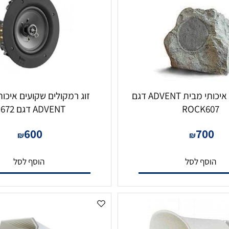
רמקול סלע איכותי מבית ADVENT דגם
זוג רמקולים שקועים איכותים
ROCK6
ADVENT דגם IC672
600
70
₪
₪
סף לסל
הוסף לסל