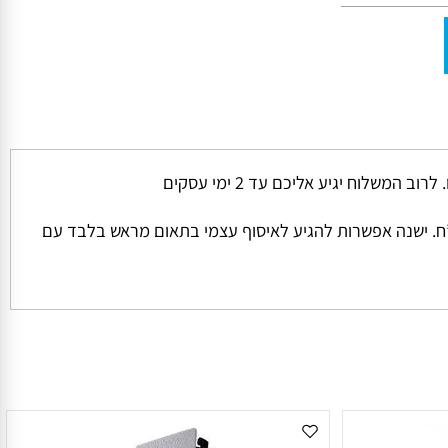
ל החבילה והמשקל שלה המחיר למשלוח הינו קבוע ועומד על סך של 45 ש”ח למשלוח בכל הזמנה מתחת ל 1000 ש”ח. ישנה אפשרות להגיע לאיסוף עצמי בתאום מראש בלבד עם