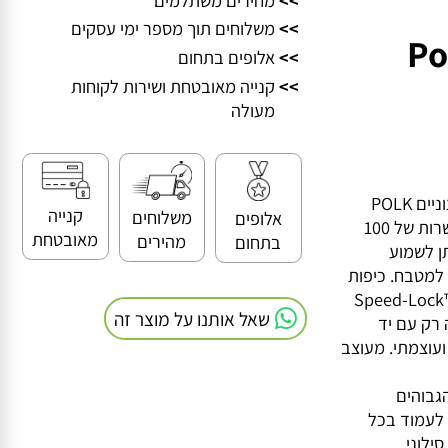
>>
מחירים משתלמים
>>
משלוחים תוך מספר ימי עסקים
דיו Polk
>>
אלופים בתחום
>>
קנייה מאובטחת ושירות לקוחות
מעולה
זוג רמקולים איכותיים דקורטיביים ועוצמתיים חיצוניים POLK
קנייה
משלוחים
אלופים
AUDIO מתאים לכל עונות השנה! עוצמה ללא פשרות של 100
מאובטחת
מהירים
בתחום
לשמוע
טבח. כיפות
ת Speed-Lock™ mounting
שאל אותנו על מוצר זה
 עם יד
ס עמוק ועוצמתי. מעוצב
והים