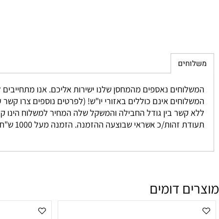
חים
 נאספים מהמחסן שלנו ישירות אליכם. אנו מתחייבים להגיע בין 3-7 ימים למעט מקרים חריגים אשר אינם ניתנים לשליטתנו. לרוב המשלוח יגיע אליכם עד 2 י
וחים אינם כוללים באזורי יו"ש! (לפרטים נוספים צרו קשר עם מחלקת המכיר
זהות/כ אשראי שבוצעה ההזמנה. הזמנה מעל 1000 ש"ח ומעלה אינה מחויבת בדמי משלוח