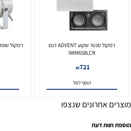
רמקול סנטר שקוע ADVENT דגם
רמקול שופר מוגבר 30W דגם 0AP
IWM658LCR
0
721
₪
הוסף לסל
הו