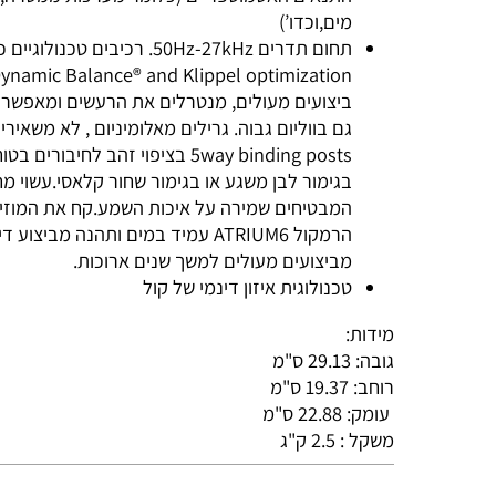
ביותר,הרמקול בעל תקן IP-65 תוכנן במיו
התנאים האטמוספריים (כלומר מערכות ממטרה, סיל
מים,וכדו’)
ization
ביצועים מעולים, מנטרלים את הרעשים ומאפשרים ס
גם בווליום גבוה. גרילים מאלומיניום , לא משאירים ח
5way binding posts בציפוי זהב לחיבורים בט
בגימור לבן משגע או בגימור שחור קלאסי.עשוי מחומ
המבטיחים שמירה על איכות השמע.קח את המוזיקה
הרמקול ATRIUM6 עמיד במים ותהנה מביצוע די
מביצועים מעולים למשך שנים ארוכות.
טכנולוגית איזון דינמי של קול
מידות:
גובה: 29.13 ס"מ
רוחב: 19.37 ס"מ
עומק: 22.88 ס"מ