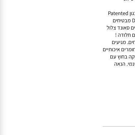
חד כדי לעמוד בכל
וני
תחום תדרים 50Hz-27kHz. רכיבים טכנולוגיים כגון Patented
Dynamic Balance® and Klippel optim מבטיחים
אונד צלול
לודה !
וחים. מגיעים
רים איכותיים
 בחוץ עם
נמי. הנאה