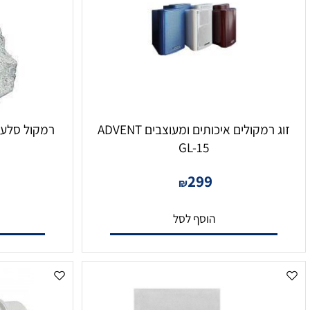
ם דומים
זוג רמקולים איכותים ומעוצבים ADVENT
07
GL-15
0
299
₪
הוסף לסל
הו