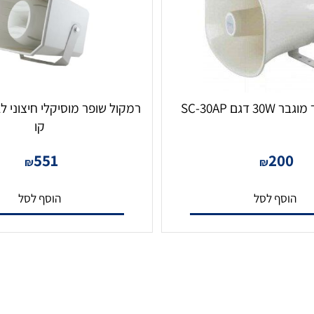
SC-3
קו
551
20
₪
₪
סף לסל
הוסף לסל