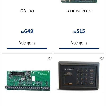
מודול אינטרנט
מודול G
649
515
₪
₪
הוסף לסל
הוסף לסל