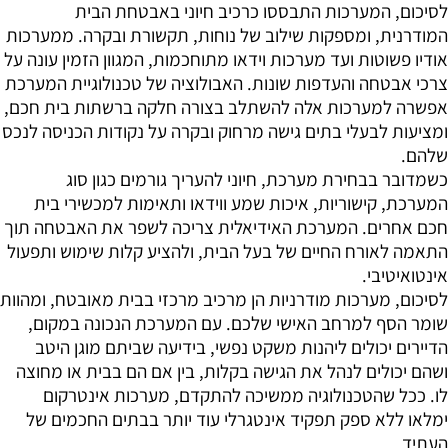
לסיכום, המערכות התבססו כרכיב חיוני באבטחת הבית
המודרנית, ומספקות שילוב של נוחות, תקשורת ובקרה. ממערכות
אודיו פשוטות ועד מערכות וידאו מתוחכמות, המגוון הזמין עונה על
צרכי אבטחה והעדפות שונות. האבולוציה של טכנולוגיית המערכת
אפשרה למערכות אלה להשתלב בצורה חלקה ברשתות בית חכם,
ומציעות לבעלי בתים גישה מרחוק ובקרה על נקודות הכניסה לנכס
שלהם.
כשמדובר בבחירת מערכת, חיוני להעריך גורמים כגון סוג
המערכת, קישוריות, איכות שמע ווידאו ותאימות למכשירי בית
חכם אחרים. המערכת האידיאלית צריכה לשפר את האבטחה תוך
התאמה לאורח החיים של בעל הבית, ולהציע קלות שימוש ותפעול
אינטואיטיבי.
לסיכום, מערכות מודרניות הן מרכיב מרכזי בבית מאובטח, ומהוות
שומר הסף למרחב האישי שלכם. עם המערכת הנכונה במקום,
הדיירים יכולים ליהנות משקט נפשי, בידיעה שביתם מוגן היטב
ושהם יכולים לנהל את הגישה בקלות, בין אם הם בבית או מחוצה
לו. ככל שהטכנולוגיה ממשיכה להתקדם, מערכות אינטרקום
ימלאו ללא ספק תפקיד אינטגרלי עוד יותר בבתים החכמים של
העתיד.