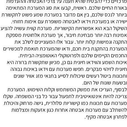
מרכזיים כדי להבטיח שהיא תענה על צרכי האבטחה וההעדפות
באורח החיים שלכם. ראשית, קבעו את סוג המערכת המתאימה
ביותר לנכס שלכם, בין אם מדובר במערכת שמע פשוט לתקשורת
ישירה או במערכת וידאו לאבטחה משופרת עם אימות חזותי.
השיקול הבא הוא אפשרויות הקישוריות. מערכת קווית עשויה להציע
אמינות רבה יותר מבחינת חיבור, אך מערכת אלחוטית מספקת
התקנה וגמישות קלות יותר. עבור אלו המעוניינים לשלב את
המערכת בהתקנת בית חכם, ודאו שהמערכת תואמת למכשירים
החכמים הקיימים שלכם ולפרוטוקולי האוטומציה הביתית.
איכות השמע והווידאו חיונית גם כן, מכיוון שתקשורת ברורה היא
חיונית לזיהוי מבקרים. חפשו מערכות עם וידאו באיכות גבוהה
ותכונות ביטול רעשים שיכולות לסייע בתנאי מזג אוויר שונים
ובשעות שונות של היום.
לבסוף, העריכו את ממשק המשתמש וקלות השימוש. המערכת
צריכה להיות אינטואיטיבית לתפעול עבור כל בני המשפחה. שקלו
מערכות עם תכונות כמו קישוריות סלולרית, גישה מרחוק והיכולת
להשתלב עם מערכות אבטחה אחרות כגון אזעקות ומצלמות
לפתרון אבטחה מקיף.