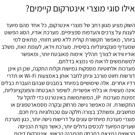
אילו סוגי מוצרי אינטרקום קיימים?
השוק מציע מגוון רחב של מוצרי אינטרקום, כל אחד מהם מיועד
לענות על צרכים והעדפות ספציפיים. מערכת אודיו, הסוג הפשוט
ביותר, מאפשר תקשורת קולית ללא סיוע חזותי, מתאים למי
שמעדיף פונקציונליות בסיסית. מערכת וידאו, לעומת זאת, משלב
אודיו ווידאו לצורך תהליך אימות מאובטח יותר, ומאפשר
למשתמשים לראות מי נמצא בדלתם.
מערכות אלחוטיות מספקות גמישות וקלות התקנה, שכן הן אינן
דורשות חיווט מורכב וניתן לחבר אותן באמצעות Wi-Fi או תדרי
רדיו אחרים. אלה שימושיים במיוחד במבנים שבהם העברת כבלים
אינה מעשית או בלתי אפשרית. לשיפור האבטחה והפונקציונליות,
זמינות מערכות IP, המשתמשות באינטרנט כדי להקל על
התקשורת. זה מאפשר גישה מרחוק ובקרה מסמארטפונים או
מחשבים, ומשתלב בצורה חלקה עם טכנולוגיות בית חכם.
מוצרי מערכת מיוחדים עונים על דרישות נישה יותר, כגון מערכת
שערים המיועד לנכסים גדולים יותר, כאשר נקודת הכניסה
הראשית נמצאת במרחק מהמבנה הראשי. אינטרקום דירות,