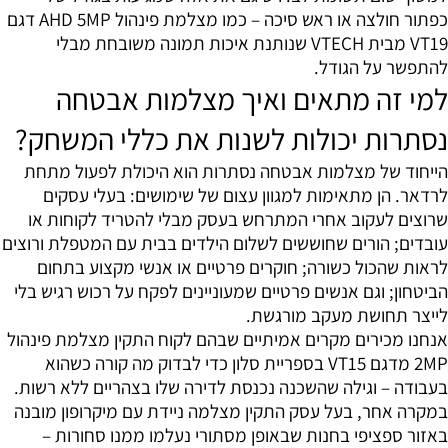
כפתור חולצה או ראש סיכה – כמו מצלמת פינהול AHD 5MP דגם
VT19 מבית VTECH שנותנת איכות תמונה משובחת מבלי
להתפשר על הגודל.
למי זה מתאים ואיך מצלמות אבטחה
נסתרות יכולות לשנות את כללי המשחק?
הייחוד של מצלמות אבטחה נסתרות הוא היכולת לפעול מתחת
לרדאר. הן מתאימות למגוון עצום של שימושים: בעלי עסקים
שרוצים לעקוב אחרי המתרחש בעסק מבלי להטריד לקוחות או
עובדים; הורים שחוששים לשלום הילדים בבית עם המטפלת ורוצים
לראות שהכול כשורה; חוקרים פרטיים או אנשי מקצוע בתחום
הביטחון; וגם אנשים פרטיים שמעוניינים לפקח על רכוש רגיש בלי
לייצר תחושת מעקב מורגשת.
אנחנו מכירים מקרים אמיתיים שבהם לקוח התקין מצלמת פינהול
2MP מדגם VT15 בספריית סלון כדי לבדוק מה קורה כשהוא
בעבודה – וגילה שהשכנה נכנסת לדירה שלו בצהריים ללא רשות.
במקרה אחר, בעל עסק התקין מצלמה ניידת עם מיקרופון מובנה
באזור ספציפי בחנות שבאופן מסתורי נעלמו ממנו סחורות –