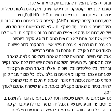
ובזכות הצילום הצליח להבין בדיוק מי אחראי לכך.
מעבר לכך שהן קומפקטיות ודיסקרטיות, חלק מהמצלמות כוללות
יכולות יוצאות דופן כמו צילום באיכות HD ו-Full HD, חיבור
למערכות הקלטה קיימות (AHD), קליטת קול באיכות גבוהה בזכות
מיקרופונים מובנים ועוד פונקציות שלא היו מביישות ציוד מקצועי
של מערכות אזעקה או אפילו מערכות כריזה מתקדמות. חשוב לנו
לציין שגם אם אתם לא טכנאים מנוסים ולא עוסקים ביומיום
במערכות הגברה או מערכות גילוי אש – ההתקנה לרוב פשוטה
מאוד ואנחנו כאן ללוות אתכם גם אחרי הרכישה.
אבל הכי חשוב: התחושה שלכם שאתם בשליטה מלאה. שאתם
יכולים לסמוך על העיניים השקטות האלה שיעבירו לכם אמת נקייה
וברורה, בלי פילטרים ובלי זיופים. אצלנו באתר תמצאו רק ציוד
שאנחנו עצמנו בדקנו ומאמינים בו בלב שלם. כל מוצר עובר סינון
קפדני מבחינת איכות התמונה והאמינות הטכנית כדי שתוכלו
להיות בטוחים שאתם מקבלים באמת משהו שישרת אתכם לאורך
זמן.
אז אם אתם מרגישים שמשהו חסר לכם בתמונה הגדולה ושאתם
צריכים עוד זוג עיניים שקט אבל חד כתער כדי לדעת בדיוק מה
קורה בכל רגע נתון – כדאי מאוד להציץ בקטגוריית מצלמות