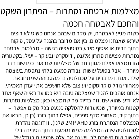
מצלמות אבטחה נסתרות – הפתרון השקט
והחכם לאבטחה חכמה
כשזה מגיע לאבטחה, יש מקרים שבהם אנחנו פשוט לא רוצים
שיראו שאנחנו מצלמים. בין אם מדובר בהגנה על עסק, פיקוח
בתוך הבית או איסוף מידע בסיטואציה רגישה – מצלמות אבטחה
נסתרות מציעות פתרון אלגנטי, דיסקרטי ובעיקר – יעיל. בקטגוריה
הזו תמצאו אצלנו מגוון רחב של מצלמות שנראות כמו שום דבר
מיוחד – אבל בפועל עושות עבודה כמעט בלתי נתפסת בעוצמה
שלה. אנחנו מדברים על טכנולוגיה ברמה גבוהה שמתחבאת
מאחורי גודל מיקרוסקופי ועיצוב שלא חושפים את ייעודן האמיתי.
אנחנו אוהבים להגיד שמצלמה טובה היא כמו עד ראייה שאף אחד
לא יודע שהוא שם. וזה בדיוק מה שתמצאו כאן: מצלמות נסתרות
קטנות במיוחד, שמיועדות להסלקה כמעט בכל מקום אפשרי –
בתוך קיר, מאחורי מדף ספרים, אפילו בתוך בורג (כן כן, תראו את
המצלמה הנסתרת בורג 2MP AHD שלנו). זו דוגמה נהדרת
לטכנולוגיה שבה המצלמה ממש נטמעת בתוך הסביבה בלי
למשוך שום תשומת לב. ויש גם את אלה שמגיעות בגודל של