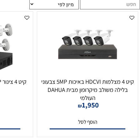
בלילה והקלטת קול מובנית.
קיט 4 מצלמות HDCVI באיכות 5MP צבעוני
בלילה משולב מיקרופון מבית DAHUA
HD
העולמי
0
1,950
₪
הוסף לסל
הו