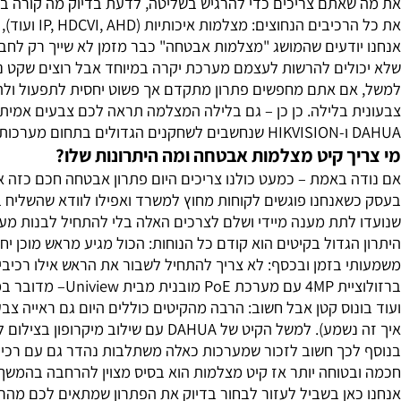
צלמות אבטחה – הפתרון השלם לאבטחה 
באים לעולם שבו הביטחון האישי והעסקי שלנו כבר לא תלוי רק ב
תם צריכים כדי להרגיש בשליטה, לדעת בדיוק מה קורה בבית, בח
איכותיות (IP, HDCVI, AHD ועוד), מכשירי הקלטה חכמים מסוג DVR או NVR, כבלים, ספקי כוח ולעיתים אפילו גישה דרך אפליקציה ייעודית לנייד.
דעים שהמושג "מצלמות אבטחה" כבר מזמן לא שייך רק לחברות גדו
ים להרשות לעצמם מערכת יקרה במיוחד אבל רוצים שקט נפשי אמי
בלילה. כן כן – גם בלילה המצלמה תראה לכם צבעים אמיתיים ול
פס.
ך קיט מצלמות אבטחה ומה היתרונות שלו?
באמת – כמעט כולנו צריכים היום פתרון אבטחה חכם כזה או אחר
אנחנו פוגשים לקוחות מחוץ למשרד ואפילו לוודא שהשליח באמת
לתת מענה מיידי ושלם לצרכים האלה בלי להתחיל לבנות מערכת 
הה במיוחד וגישה נוחה מכל מכשיר סלולרי.
וס קטן אבל חשוב: הרבה מהקיטים כוללים היום גם ראייה צבעוני