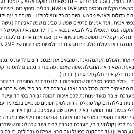
חכמה ונגישה
אינטואיציה או במזל אלא בטכנולוגיה מתקדמת שזמינה ומדויקת כמ
צר, בעסק או במחסן – גם כשאתם רחוקים אלפי קילומטרים. אצלנ
לות ולאנשי מקצוע. היום זה רלוונטי לכולנו – משפחות עם ילדי
תי, ועד אנשים פרטיים שפשוט מבינים שכשהאבטחה נגישה יותר –
א רק צללים מטושטשים בשחור-לבן. ואם אתם אוהבים לעבוד עם מו
. העולם השתנה ואנחנו מוצאים את עצמנו רוצים לדעת מי נכנס ל
 השאיר את החבילה איפה שאמר. פה בדיוק נכנסים לתמונה קיטי
חלק אחר חלק (ולהסתבך בדרך).
ת בלילה וגם קול מוקלט הודות למיקרופונים פנימיים במצלמה עצמ