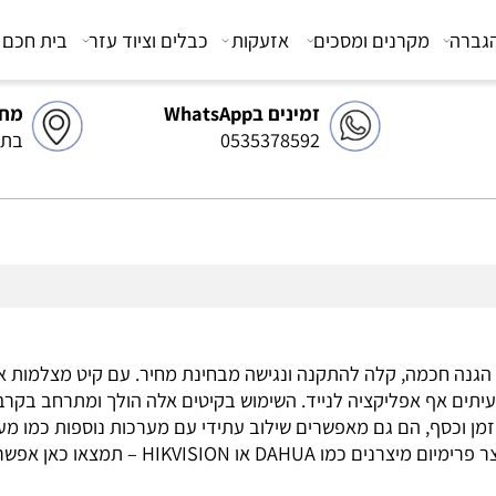
מקרנים ומסכים
אזעקות
כבלים וציוד עזר
בית חכם
צ
זמינים בWhatsApp
מחסן 
0535378592
בתיאו
חכמה, קלה להתקנה ונגישה מבחינת מחיר. עם קיט מצלמות אבטח
ם אף אפליקציה לנייד. השימוש בקיטים אלה הולך ומתרחב בקרב 
סף, הם גם מאפשרים שילוב עתידי עם מערכות נוספות כמו מערכות
הגברה לבית. בין אם אתם מחפשים פתרון פשוט לתפעו