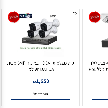
 מצלמות IP כיפה 4MP צבע לילה
קיט מצלמות HDCVI באיכות 5MP מבית
ומערכת הקלטה ל-8 מצלמות כולל PoE
DAHUA העולמי
1,650
₪
הוסף לסל