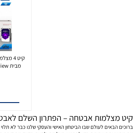
מ
פ
99
הו