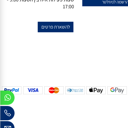
טלפון-
073-7297390
פקס
074-
שלנו?
7367776
ל לקבלת עידכונים!
מחסן ותצוגה ראשי- יהושע בן נון 47
ראש העין
שעות פעילות א-ה בין השעות 9:00 -
17:00
להשארת פרטים