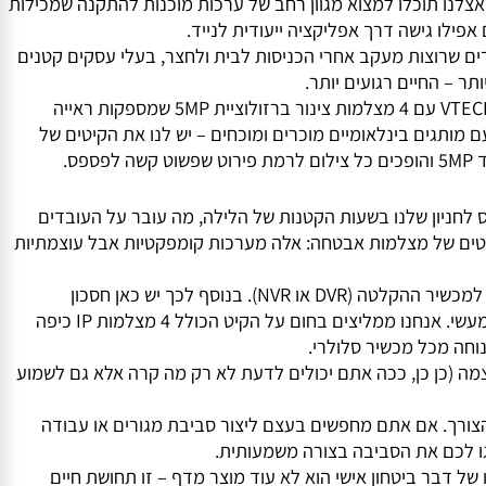
ו שעון שוויצרי. בקטגוריית קיט מצלמות אבטחה תמצאו בדיוק
ו תוכלו למצוא מגוון רחב של ערכות מוכנות להתקנה שמכילות
ם שרוצות מעקב אחרי הכניסות לבית ולחצר, בעלי עסקים קטנים
 החיים רגועים יותר.
למשל, אם אתם מחפשים פתרון מתקדם אך פשוט יחסית לתפעול ולהתקנה עצמית אפילו בלי להביא טכנאי – קחו לדוגמה את הקיט של VTECH עם 4 מצלמות צינור ברזולוציית 5MP שמספקות ראייה
תגים בינלאומיים מוכרים ומוכחים – יש לנו את הקיטים של
חניון שלנו בשעות הקטנות של הלילה, מה עובר על העובדים
ם של מצלמות אבטחה: אלה מערכות קומפקטיות אבל עוצמתיות
היתרון הגדול בקיטים הוא קודם כל הנוחות: הכול מגיע מראש מוכן יחד – כולל מספר מצלמות שמתאימות זו לזו מבחינת החומרה והחיבור למכשיר ההקלטה (DVR או NVR). בנוסף לכך יש כאן חסכון
משמעותי בזמן ובכסף: לא צריך להתחיל לשבור את הראש אילו רכיבים מתאימים למה; הכול כבר נארז עבורכם לפי פרופיל שימוש ברור ומעשי. אנחנו ממליצים בחום על הקיט הכולל 4 מצלמות IP כיפה
ה (כן כן, ככה אתם יכולים לדעת לא רק מה קרה אלא גם לשמוע