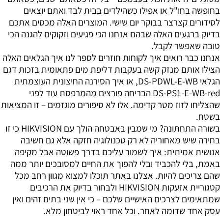
בחופשה בחו"ל או אפילו כשהילדים בבית לבד ואתם יוצאים
לסידורים קצרצר בבוקר יום שישי. המוצרים האלה מכסים אתכם
בדיוק ברגעים האלה שבהם אנחנו הכי פגיעים וזקוקים להגנה הכי
טובה שאפשר לקבל.
אנחנו כבר רואים איך לקוחות חוזרים לספר לנו איך הגלאים האלה
הצילו אותם מנזק קשה בעקבות דליפת מים פתאומית בזכות דגם
הגלאי DS-PDWL-E-WB, או איך הסירנה החיצונית העוצמתית
DS-PS1-E-WB-red הבריחה פורצים מהמרפסת עוד לפני
שהצליחו לזוז מטר קדימה. אלו לא סיפורים מוגזמים – זו המציאות
בשטח.
בשורה התחתונה? מי שמבין באבטחה הולך עם HIKVISION כי זו
בחירה שיש מאחוריה לא רק טכנולוגיה חזקה אלא גם חשיבה
אנושית אמיתית: איך לשמור עליכם בדרך פשוטה אבל מקיפה
באמת, בלי להכביד ובלי להפוך את החיים למסובכים יותר ממה
שהם צריכים להיות. אצלנו באתר תוכלו למצוא מגוון רחב מכל
קטגוריית אזעקות HIKVISION ולבחור בדיוק את הרכיבים
שמתאימים לצרכים האישיים שלכם – כי אין שני בתים זהים ואין
עסק אחד שדומה לאחר. וכל אחד ראוי לביטחון מלא.