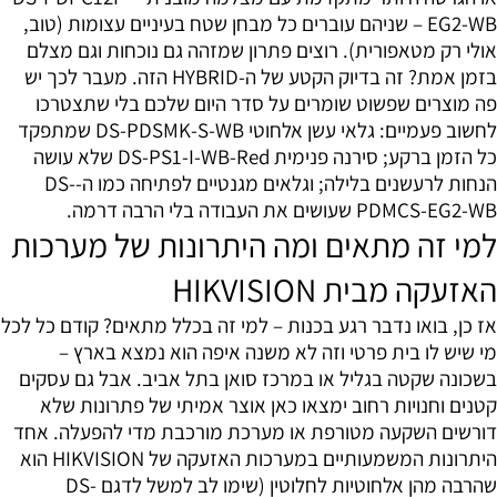
EG2-WB – שניהם עוברים כל מבחן שטח בעיניים עצומות (טוב,
אולי רק מטאפורית). רוצים פתרון שמזהה גם נוכחות וגם מצלם
בזמן אמת? זה בדיוק הקטע של ה-HYBRID הזה. מעבר לכך יש
פה מוצרים שפשוט שומרים על סדר היום שלכם בלי שתצטרכו
לחשוב פעמיים: גלאי עשן אלחוטי DS-PDSMK-S-WB שמתפקד
כל הזמן ברקע; סירנה פנימית DS-PS1-I-WB-Red שלא עושה
הנחות לרעשנים בלילה; וגלאים מגנטיים לפתיחה כמו ה-DS-
PDMCS-EG2-WB שעושים את העבודה בלי הרבה דרמה.
למי זה מתאים ומה היתרונות של מערכות
האזעקה מבית HIKVISION
אז כן, בואו נדבר רגע בכנות – למי זה בכלל מתאים? קודם כל לכל
מי שיש לו בית פרטי וזה לא משנה איפה הוא נמצא בארץ –
בשכונה שקטה בגליל או במרכז סואן בתל אביב. אבל גם עסקים
קטנים וחנויות רחוב ימצאו כאן אוצר אמיתי של פתרונות שלא
דורשים השקעה מטורפת או מערכת מורכבת מדי להפעלה. אחד
היתרונות המשמעותיים במערכות האזעקה של HIKVISION הוא
שהרבה מהן אלחוטיות לחלוטין (שימו לב למשל לדגם DS-