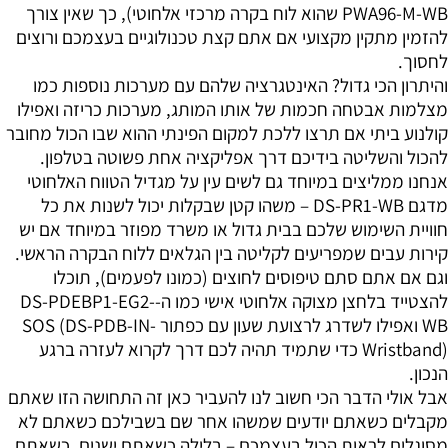
PWA96-M-WB שהוא לוח בקרה מרכזי אלחוטי), כך שאין צורך
להזמין מתקין מקצועי אם אתם קצת טכנולוגיים בעצמכם ורוצים
לחסוך.
והיתרון הכי גדול? האינטגרציה שלהם עם מערכות נוספות כמו
מצלמות אבטחה חכמות של אותו המותג, מערכות כריזה ואפילו
קולנוע ביתי אם תרצו ללכת למקום הפינתי ההוא שבו הכול מחובר
להכול והשליטה בידיכם דרך אפליקציה אחת פשוטה בטלפון.
אנחנו ממליצים במיוחד גם לשים עין על מגדיל הטווח האלחוטי
מדגם DS-PR1-WB – משהו קטן שבקלות יכול לשנות את כל
חוויית השימוש שלכם בבית גדול או משרד מפוזר במיוחד אם יש
קירות עבים שמפריעים לקליטה בין הגלאים ללוח הבקרה הראשי.
וגם אם אתם סתם טיפוסים לחוצים (כמונו לפעמים), תוכלו
להצטייד בלחצן מצוקה אלחוטי אישי כמו ה-DS-PDEBP1-EG2-
WB ואפילו לשדרג לרצועת שעון עם כפתור SOS (DS-PDB-IN-
Wristband) כדי שתמיד תהיה לכם דרך לקרוא לעזרה ברגע
הנכון.
אבל אולי הדבר הכי חשוב לנו להעביר כאן זה התחושה הזו שאתם
מקבלים כשאתם יודעים שמשהו אחר שם בשבילכם כשאתם לא
מסוגלים לראות הכול בעצמכם – בלילה כשאתם ישנים, כשאתם