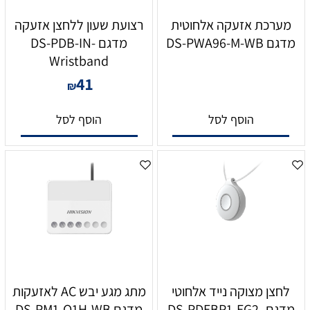
מערכת אזעקה אלחוטית
רצועת שעון ללחצן אזעקה
מדגם DS-PWA96-M-WB
מדגם DS-PDB-IN-
Wristband
41
₪
הוסף לסל
הוסף לסל
לחצן מצוקה נייד אלחוטי
מתג מגע יבש AC לאזעקות
מדגם DS-PDEBP1-EG2-
מדגם DS-PM1-O1H-WB