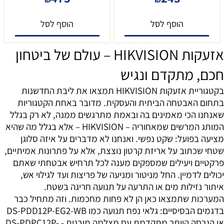
הוסף לסל
הוסף לסל
אזעקות HIKVISION – עולם של ביטחון
חכם, מתקדם ונגיש
בקטגוריית אזעקות HIKVISION תמצאו את ליבת החדשנות
בתחום האבטחה הביתית והעסקית. מדובר באחת הקטגוריות
שאנחנו הכי מאמינים בה ובאמת מתרגשים ממנה, לא רק בגלל
המותג המרשים שמאחוריה – HIKVISION – אלא בגלל מה שהיא
מציעה בפועל: שקט נפשי. ואנחנו לא מדברים על איזה סלוגן
שטחי שכתוב על אריזת קרטון נוצצת, אלא על פתרונות אמיתיים,
פרקטיים ויעילים שמספקים מענה לכל תרחיש אבטחתי שאתם
יכולים לדמיין. החל מניטור ומניעה של פריצות ועד לגילוי אש,
איתור נזילות מים או התרעה על תנועה חריגה בשטח.
המערכות שתמצאו כאן הן לא פחות מחכמות. וזה מתחיל כבר
בדגמים הבסיסיים: גלאי נפח תנועה כמו DS-PDD12P-EG2-WB
או הגרסה היותר מתקדמת עם מצלמה מובנית - DS-PDPC12P-