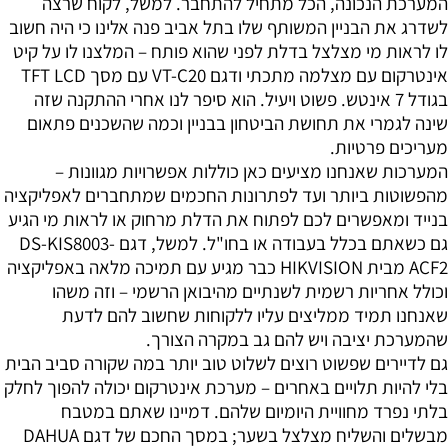
המערכת הנכונה, הכל מתחיל להתחבר. למשל, לקוח שרצה
לשדרג את הבניין המשותף שלו בתל אביב פנה אלינו כי היה חשוב
לו לראות מי מצלצל בדלת לפני שהוא פותח – המלצנו לו על קיט
אינטרקום עם מצלמה מתכתי ודגם VT-C20 עם מסך TFT LCD
בגודל 7 אינטש. פשוט ויעיל. הוא סיפר לנו אחרי ההתקנה שזה
שינה לגמרי את תחושת הביטחון בבניין וכמה שהשכנים פתאום
מעריכים פרטיות.
המערכות שאנחנו מציעים כאן כוללות אפשרויות מגוונות –
מהפשוטות ביותר ועד לפתרונות החכמים שמתחברים לאפליקציה
בנייד ומאפשרים לכם לפתוח את הדלת מרחוק או לראות מי הגיע
גם כשאתם בכלל בעבודה או בחו"ל. למשל, דגם DS-KIS8003-
ACF2 מבית HIKVISION כבר מגיע עם תמיכה מלאה באפליקציה
וכולל אחריות רשמית לשנתיים מהיבואן הרשמי – וזה משהו
שאנחנו תמיד ממליצים עליו ללקוחות שחשוב להם לדעת
שהמערכת יציבה ויש להם גב במקרה הצורך.
גם לדיירים שפשוט רוצים לשלוט טוב יותר במה שקורה סביב הבית
בלי להיות תלויים באחרים – מערכת אינטרקום יכולה להפוך לחלק
בלתי נפרד מחוויית היומיום שלהם. דמיינו שאתם במטבח
מבשלים והשליח מצלצל בשער; במסך החכם של דגם DAHUA