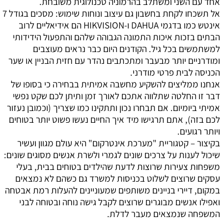
אחד עם השני ומשתלב בהרמוניה טכנולוגית משובחת.
אל תשכחו לקחת בחשבון גם עיצוב ונוחות שימוש: מסכים בגודל 7
אינטש כמו בדגמי DAHUA ו-HIKVISION הם אידיאליים לרוב
הבתים בזכות איכות התמונה הגבוהה שלהם והתפעול הידידותי
למשתמשים בכל גיל. הקודנים היום כבר נראים מעוצבים
ומודרניים יותר מבעבר ומתכתבים נהדר עם חזית הבניין או שער
הכניסה לבית פרטי מודרני.
אנחנו ממליצים להשקיע מחשבה אמיתית בבחירה כי בסופו של
דבר זו החלטה שתלווה אתכם לאורך זמן ותיתן לכם שקט נפשי
אמיתי ביומיום. אם תבחרו נכון ותתקינו כמו שצריך (וכמובן נעזור
לכם בזה), אתם תרגישו מיד איך החיים נעשו פשוט יותר בטוחים
ויותר רגועים.
בקיצור – קטגוריית "מערכת אינטרקום" היא עולם מגוון ועשיר
שיכול לענות על צרכים שונים לגמרי ולשרת אנשים מסוגים שונים:
משפחות צעירות שרוצות לדעת שהילדים בטוחים בבית, בעלי
עסקים שרוצים לשלוט בכניסות למשרד גם כשהם לא נמצאים
במקום, דיירי בניינים משותפים שמעוניינים להעלות רמת אבטחה
ואפילו אנשים מבוגרים שרוצים לקבל גישה נוחה ובטוחה לבני
המשפחה שנמצאים מעבר לדלת.