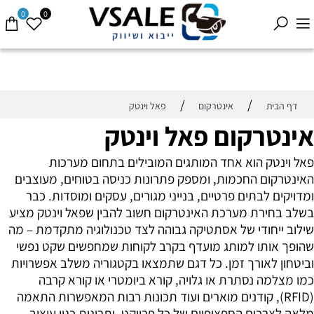
0
0
/
/
דף הבית
אינטרקום
פאל וינטק
אינטרקום פאל וינטק
פאל וינטק הוא אחד המותגים המובילים בתחום מערכות
האינטרקום החכמות, ומספק פתרונות כניסה בטוחים, מעוצבים
ומדויקים לבתים פרטיים, בנייני מגורים, עסקים ומוסדות. כבר
בשלב בחירת מערכת האינטרקום חשוב להבין שפאל וינטק מציע
שילוב ייחודי של אסתטיקה גבוהה לצד טכנולוגיה מתקדמת – מה
שהופך אותו למותג מועדף בקרב לקוחות שמחפשים שקט נפשי
וביטחון לאורך זמן. כל דגם שתמצאו בקטגוריה משלב אפשרויות
כמו מצלמה נסתרת או גלויה, קורא ביומטרי או קורא קרבה
(RFID), קודנים מוארים ועוד תכונות רבות המאפשרות התאמה
מלאה לצרכים הספציפיים של כל פרויקט. יתרונות כגון עיצוב