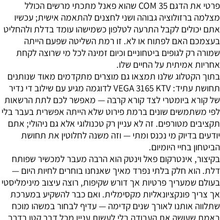
פרטי את הדגם COM 35 שהוא פאנל מתכתי מרשים הכולל
מצלמה ברזולוציה גבוהה ושני לחצנים להתאמה אישית; עכשיו
אתם יכולים לקבל התרעה לטלפון כשמישהו עומד בדלת ולהחליט
בעצמכם האם לפתוח או לא. זו רמת השליטה שפעם הייתה
שמורה רק לגופים ביטחוניים וכיום זמינה לכל מי שרוצה לקחת
אחריות אמיתית על החיים שלו.
בתוך הקטלוג שלנו תמצאו גם מוצרים מתקדמים מאוד שנותנים
תחושת עתיד: VEGA 3165 KTV לדוגמה מגיע עם שילוב די נדיר
של קורא ביומטרי לצד קורא קרבה — מאפשר לכם לתת הרשאות
לפי משתמשים שונים ברמת פירוט שלא הייתה אפשרית בעבר בלי
תקציבים מטורפים. זה לא עניין רק טכנולוגי אלא גם ניהולי; אתם
יודעים בדיוק מי נכנס ומתי — וזה משנה לחלוטין את תחושת
הביטחון בחיי היומיום.
בקיצור, אינטרקום פאל וינטק הוא הרבה מעבר למכשיר שפותח
דלת. הוא חלק בלתי נפרד מאיך שאנחנו בוחרים לחיות היום —
בעולם שמעריך פרטיות אך דורש שקיפות, רוצה עיצוב מינימליסטי
אך צריך פונקציונאליות מקסימלית. ואם כבר להשקיע במערכת
שתלווה אותנו לאורך שנים קדימה — עדיף לבחור במשהו מוכח
באמת שעושה את העבודה בלי לעשות עניין מכל דבר קטן בדרך.