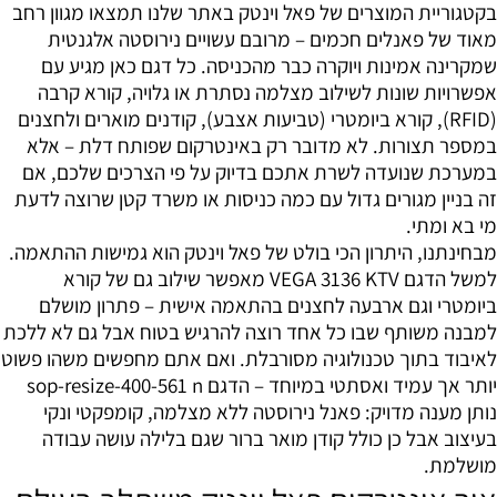
בקטגוריית המוצרים של פאל וינטק באתר שלנו תמצאו מגוון רחב
מאוד של פאנלים חכמים – מרובם עשויים נירוסטה אלגנטית
שמקרינה אמינות ויוקרה כבר מהכניסה. כל דגם כאן מגיע עם
אפשרויות שונות לשילוב מצלמה נסתרת או גלויה, קורא קרבה
(RFID), קורא ביומטרי (טביעות אצבע), קודנים מוארים ולחצנים
במספר תצורות. לא מדובר רק באינטרקום שפותח דלת – אלא
במערכת שנועדה לשרת אתכם בדיוק על פי הצרכים שלכם, אם
זה בניין מגורים גדול עם כמה כניסות או משרד קטן שרוצה לדעת
מי בא ומתי.
מבחינתנו, היתרון הכי בולט של פאל וינטק הוא גמישות ההתאמה.
למשל הדגם VEGA 3136 KTV מאפשר שילוב גם של קורא
ביומטרי וגם ארבעה לחצנים בהתאמה אישית – פתרון מושלם
למבנה משותף שבו כל אחד רוצה להרגיש בטוח אבל גם לא ללכת
לאיבוד בתוך טכנולוגיה מסורבלת. ואם אתם מחפשים משהו פשוט
יותר אך עמיד ואסתטי במיוחד – הדגם sop-resize-400-561 n
נותן מענה מדויק: פאנל נירוסטה ללא מצלמה, קומפקטי ונקי
בעיצוב אבל כן כולל קודן מואר ברור שגם בלילה עושה עבודה
מושלמת.