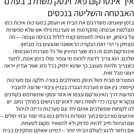
איך אינטרקום פאל וינטק משתלב בעולם
האבטחה והשליטה בנכסים
בזמן שאנחנו משדרגים את הבית או העסק במערכות איכות כמו
מצלמות אבטחה מתקדמות או מערכות גילוי אש שלא מפשרות
על ביטחון, יש נטייה לפעמים קצת לזלזל בכניסה עצמה — וזה
מצחיק כי הרי זאת הנקודה הראשונה שנוגעים בה מבחוץ.
אינטרקום חכם זה כמו שער ההיגיון של כל מערכת האבטחה
שלכם: הוא צריך לדעת לזהות מי עומד מולו בזמן אמת, לתעד
כשצריך ולהיות מעוצב כך שהוא יחזיק בכל מזג אוויר ועדיין ייראה
ייצוגי מכל זווית.
המוצרים מבית פאל וינטק משתלבים בצורה חלקה עם מערכות
קיימות: בין אם זו מערכת הגברה בבניין ציבורי שרוצה להעביר
הודעות דרך האינטרקום עצמו או אזור עסקי שמשתמש בקודנים
ובקוראי קרבה כדי לווסת גישה לאזורים רגישים במהלך היום. יש
לנו לקוחות שמשלבים אותם יחד עם מערכות כריזה לניהול
אירועים מורכבים בתוך מוסדות גדולים כמו בתי ספר ובתי חולים –
שם הניהול חייב להיות מדויק ולא להשאיר מקום לטעויות.
אם נחזור לרגע לעולם הביתי יותר – דמיינו שאתם מתקינים בבית