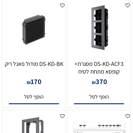
DS-KD-ACF3 מסגרת+
DS-KD-BK מודול פאנל ריק
קופסא מתחת לטיח
170
370
₪
₪
הוסף לסל
הוסף לסל