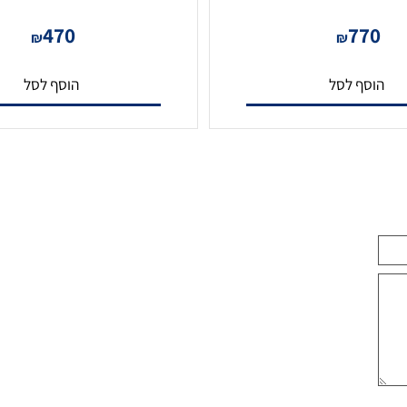
DS-KD-ACW2 מסגרת על הטיח
470
77
₪
₪
סף לסל
הוסף לסל