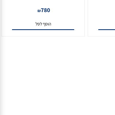
DS-KD-ACW3 מסגרת על הטיח
780
₪
הוסף לסל