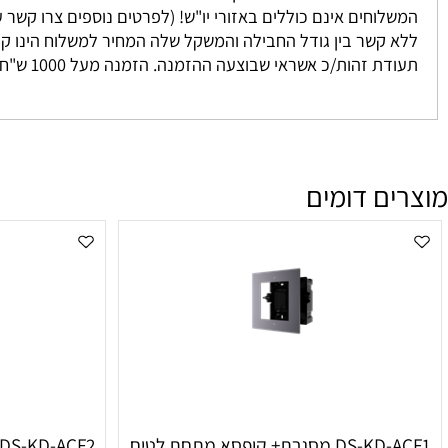
 נאספים מהמחסן שלנו ישירות אליכם. אנו מתחייבים להגיע בין 3-7 ימים למעט מקרים חריגים אשר אינם ניתנים לשליטתנו. לרוב המשלוח יגיע אליכם עד 2 י
וחים אינם כוללים באזורי יו"ש! (לפרטים נוספים צרו קשר עם מחלקת המכיר
זהות/כ אשראי שבוצעה ההזמנה. הזמנה מעל 1000 ש"ח ומעלה אינה מחויבת בדמי משלוח
ם דומים