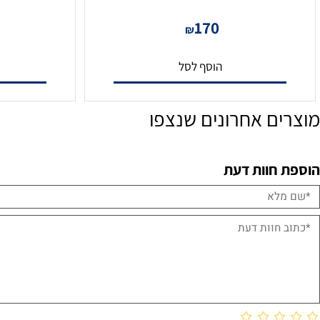
DS-KD-BK מודול פאנל ריק
DS-KAD706-P מתג דו גידי ל-6 התקנים
0
170
₪
הוסף לסל
הו
ם אחרונים שנצפו
חוות דעת