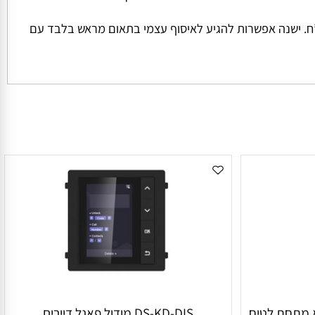
ל החבילה והמשקל שלה המחיר למשלוח הינו קבוע ועומד על סך של 45 ש”ח למשלוח בכל הזמנה מתחת ל 1000 ש”ח. ישנה אפשרות להגיע לאיסוף עצמי בתאום מראש בלבד עם