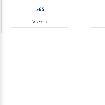
לחצן ניפוץ ירוק
65
₪
הוסף לסל