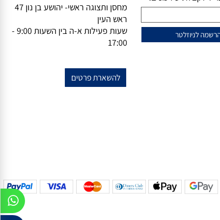
וזלייטר
מידע נוסף
מייל-
office@vsale.co.il
טרף למועדון הלקוחות
טלפון-
073-7297390
פקס
074-
שלנו?
7367776
ל לקבלת עידכונים!
מחסן ותצוגה ראשי- יהושע בן נון 47
ראש העין
שעות פעילות א-ה בין השעות 9:00 -
17:00
להשארת פרטים