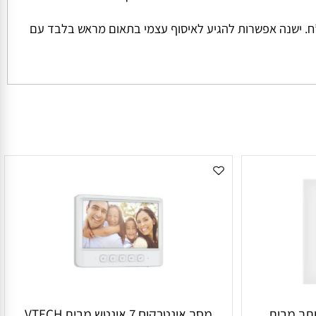
ל החבילה והמשקל שלה המחיר למשלוח הינו קבוע ועומד על סך של 45 ש”ח למשלוח בכל הזמנה מתחת ל 1000 ש”ח. ישנה אפשרות להגיע לאיסוף עצמי בתאום מראש בלבד עם