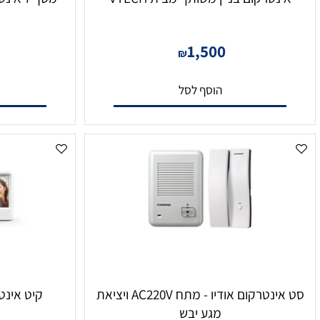
טרקום בניין משותף מבית VTECH
מס
H
0
1,500
₪
הוסף לסל
הו