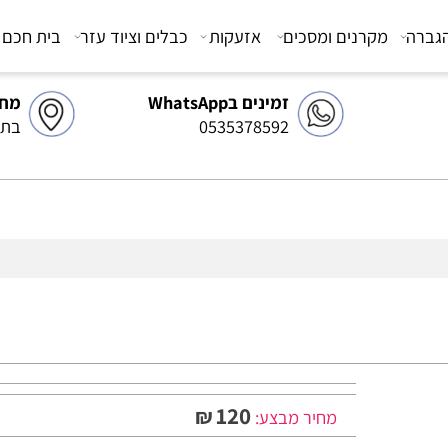
מקרנים ומסכים
אזעקות
כבלים וציוד עזר
בית חכם
צ
זמינים בWhatsApp
מחסן 
0535378592
בתיאו
120
₪
מחיר מבצע: