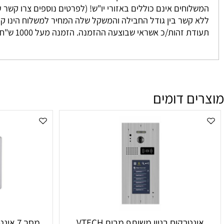
 נאספים מהמחסן שלנו ישירות אליכם. אנו מתחייבים להגיע בין 3-7 ימים למעט מקרים חריגים אשר אינם ניתנים לשליטתנו. לרוב המשלוח יגיע אליכם עד 2 י
וחים אינם כוללים באזורי יו"ש! (לפרטים נוספים צרו קשר עם מחלקת המכיר
זהות/כ אשראי שבוצעה ההזמנה. הזמנה מעל 1000 ש"ח ומעלה אינה מחויבת בדמי משלוח
ם דומים