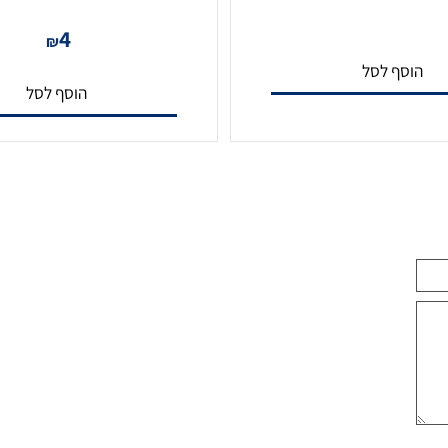
ת ויטק VT-C20
תג קרבה מבית VTECH דגם VT06
4
₪
סף לסל
הוסף לסל