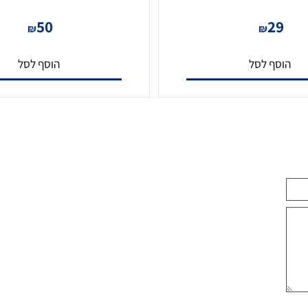
מגשר CAT-6 כבל רשת מוכן 15 מטר
50
2
₪
₪
סף לסל
הוסף לסל