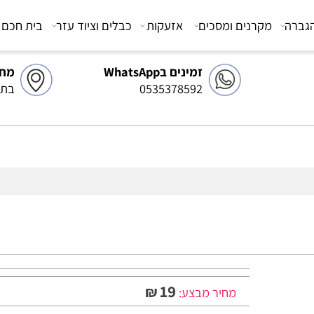
מקרנים ומסכים
אזעקות
כבלים וציוד עזר
בית חכם
צ
זמינים בWhatsApp
מחסן 
0535378592
בתיאו
19
₪
מחיר מבצע: