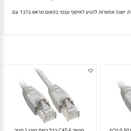
ל החבילה והמשקל שלה המחיר למשלוח הינו קבוע ועומד על סך של 45 ש”ח למשלוח בכל הזמנה מתחת ל 1000 ש”ח. ישנה אפשרות להגיע לאיסוף עצמי בתאום מראש בלבד עם