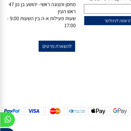
וזלייטר
מידע נוסף
מייל-
office@vsale.co.il
טרף למועדון הלקוחות
טלפון-
073-7297390
פקס
074-
שלנו?
7367776
ל לקבלת עידכונים!
מחסן ותצוגה ראשי- יהושע בן נון 47
ראש העין
שעות פעילות א-ה בין השעות 9:00 -
17:00
להשארת פרטים