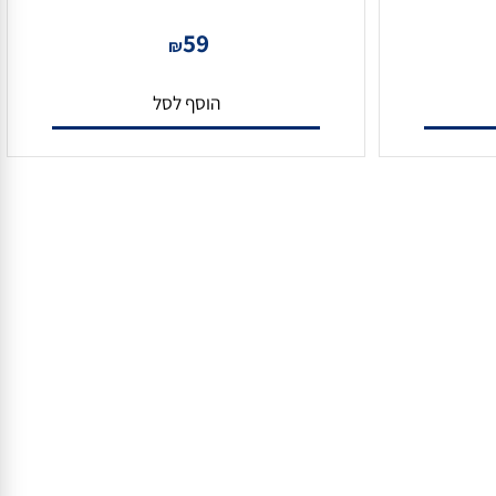
מגשר CAT-6 כבל רשת מוכן 20 מטר
59
₪
הוסף לסל