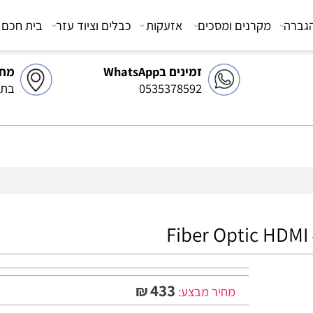
מקרנים ומסכים
אזעקות
כבלים וציוד עזר
בית חכם
צ
זמינים בWhatsApp
מחסן 
0535378592
בתיאו
433
₪
מחיר מבצע: