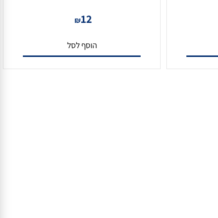
כבל HDMI 4K איכותי במיוחד 1 מטר
12
₪
הוסף לסל