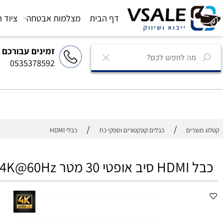
דף הבית
מצלמות אבטחה
ציוד הגברה
זמינים עבורכם
0535378592
/
/
רים
כבלים קונקטורים וספקי כח
כבלי HDMI
Fiber Optic HD