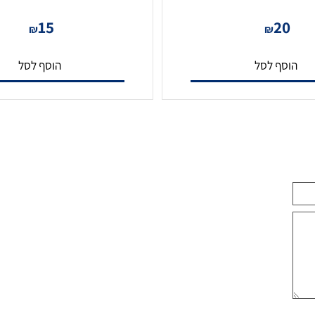
כבל HDMI 4K איכותי במיוחד 1.5 מטר
15
2
₪
₪
סף לסל
הוסף לסל