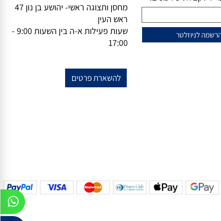
וזלייטר
מידע נוסף
מייל-
office@vsale.co.il
טרף למועדון הלקוחות
טלפון-
073-7297390
פקס
074-
שלנו?
7367776
ל לקבלת עידכונים!
מחסן ותצוגה ראשי- יהושע בן נון 47
ראש העין
שעות פעילות א-ה בין השעות 9:00 -
17:00
להשארת פרטים