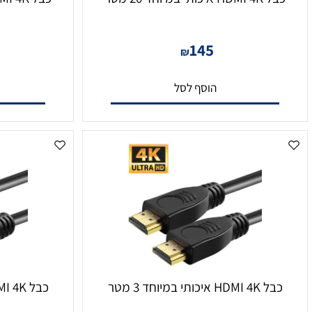
תי במיוחד 20 מטר
כבל HDMI 4K איכותי במיוחד 15 מטר
0
145
₪
הוסף לסל
הו