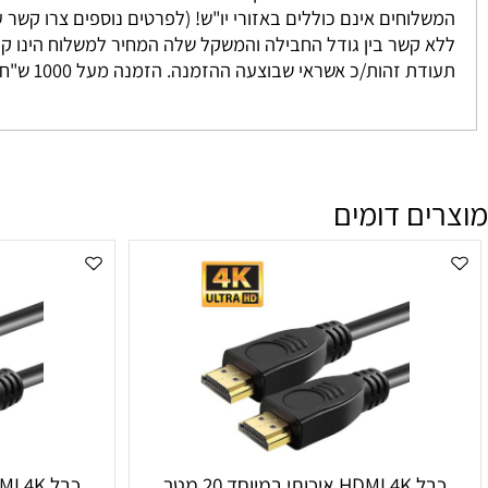
 נאספים מהמחסן שלנו ישירות אליכם. אנו מתחייבים להגיע בין 3-7 ימים למעט מקרים חריגים אשר אינם ניתנים לשליטתנו. לרוב המשלוח יגיע אליכם עד 2 י
וחים אינם כוללים באזורי יו"ש! (לפרטים נוספים צרו קשר עם מחלקת המכיר
זהות/כ אשראי שבוצעה ההזמנה. הזמנה מעל 1000 ש"ח ומעלה אינה מחויבת בדמי משלוח
ם דומים