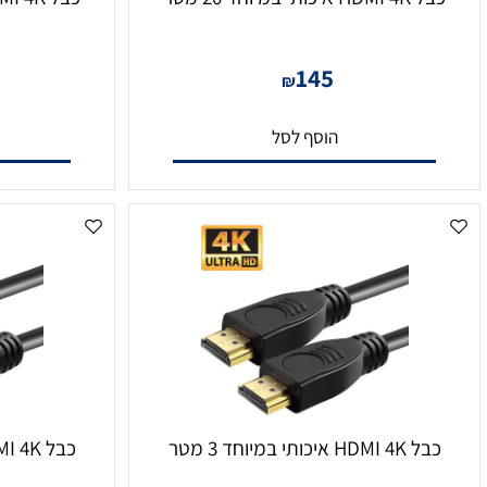
תי במיוחד 20 מטר
כבל HDMI 4K איכותי במיוחד 15 מטר
0
145
₪
הוסף לסל
הו