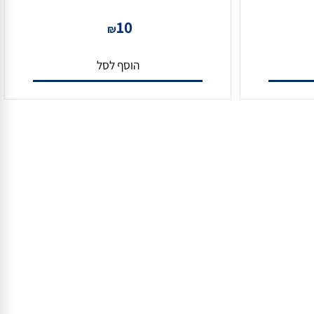
כבל HDMI 4K איכותי במיוחד 50 ס"מ
10
₪
הוסף לסל