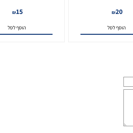
כבל HDMI 4K איכותי במיוחד 1.5 מטר
15
2
₪
₪
סף לסל
הוסף לסל