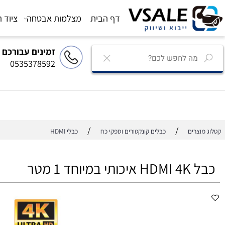
דף הבית
מצלמות אבטחה
ציוד הגברה
זמינים עבורכם
0535378592
/
/
רים
כבלים קונקטורים וספקי כח
כבלי HDMI
וחד 1 מטר