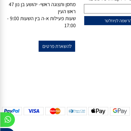
וזלייטר
מידע נוסף
מייל-
office@vsale.co.il
טרף למועדון הלקוחות
טלפון-
073-7297390
פקס
074-
שלנו?
7367776
ל לקבלת עידכונים!
מחסן ותצוגה ראשי- יהושע בן נון 47
ראש העין
שעות פעילות א-ה בין השעות 9:00 -
17:00
להשארת פרטים