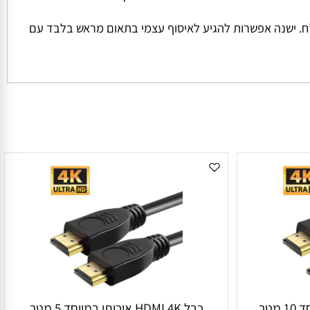
ל החבילה והמשקל שלה המחיר למשלוח הינו קבוע ועומד על סך של 45 ש”ח למשלוח בכל הזמנה מתחת ל 1000 ש”ח. ישנה אפשרות להגיע לאיסוף עצמי בתאום מראש בלבד עם