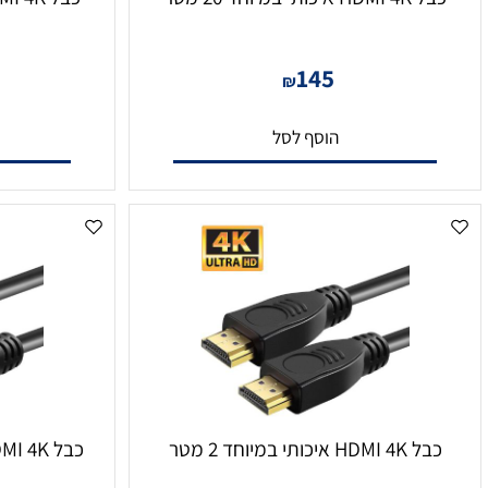
תי במיוחד 20 מטר
כבל HDMI 4K איכותי במיוחד 15 מטר
0
145
₪
הוסף לסל
הו