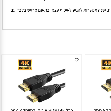
ל החבילה והמשקל שלה המחיר למשלוח הינו קבוע ועומד על סך של 45 ש”ח למשלוח בכל הזמנה מתחת ל 1000 ש”ח. ישנה אפשרות להגיע לאיסוף עצמי בתאום מראש בלבד עם