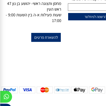
וזלייטר
מידע נוסף
מייל-
office@vsale.co.il
טרף למועדון הלקוחות
טלפון-
073-7297390
פקס
074-
שלנו?
7367776
ל לקבלת עידכונים!
מחסן ותצוגה ראשי- יהושע בן נון 47
ראש העין
שעות פעילות א-ה בין השעות 9:00 -
17:00
להשארת פרטים