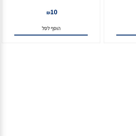
כבל HDMI 4K איכותי במיוחד 50 ס"מ
10
₪
הוסף לסל