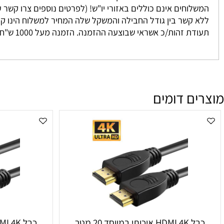
 נאספים מהמחסן שלנו ישירות אליכם. אנו מתחייבים להגיע בין 3-7 ימים למעט מקרים חריגים אשר אינם ניתנים לשליטתנו. לרוב המשלוח יגיע אליכם עד 2 י
וחים אינם כוללים באזורי יו"ש! (לפרטים נוספים צרו קשר עם מחלקת המכיר
זהות/כ אשראי שבוצעה ההזמנה. הזמנה מעל 1000 ש"ח ומעלה אינה מחויבת בדמי משלוח
ם דומים