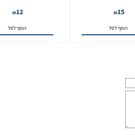
כבל HDMI 4K איכותי במיוחד 1 מטר
12
1
₪
₪
סף לסל
הוסף לסל