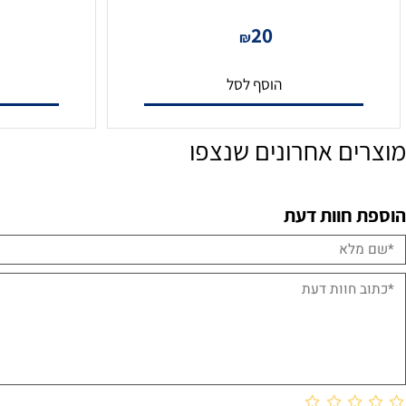
 איכותי במיוחד 2 מטר
כבל HDMI 4K איכותי במיוחד 1.5 מטר
5
20
₪
הוסף לסל
הו
ם אחרונים שנצפו
חוות דעת