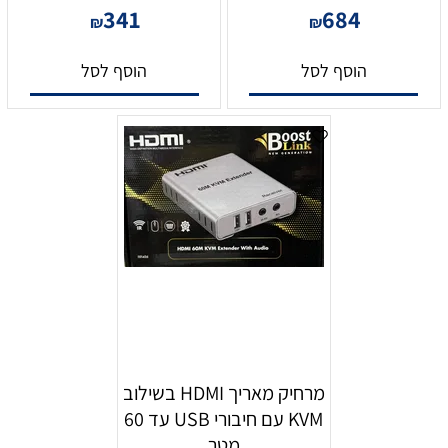
341
684
₪
₪
הוסף לסל
הוסף לסל
מרחיק מאריך HDMI בשילוב
KVM עם חיבורי USB עד 60
מטר