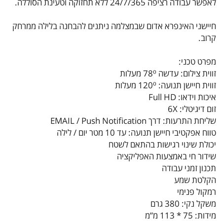
לאפשר עבודה רציפה 24/7/365 ללא תחזוקה וטעינת הסוללה.
חיישני האינפרא אדום שבמצלמה ניתנים להבחנה בלילה ממרחק
קרוב.
מפרט טכני:
זווית צילום: עדשה 78⁰ מעלות
זווית חיישן תנועה: 120⁰ מעלות
איכות וידאו: Full HD
זום דיגיטלי: 6X
שליחת התרעות: דרך EMAIL / Push Notification
טווח אפקטיבי חיישן תנועה: עד 10 מטר יום / לילה
יכולת שינוי רגישות בהתאם לשטח
שידור חי באמצעות האפליקציה
תכנון זמני עבודה
הקלטת שמע
רמקול פנימי
משקל נקי: 380 גרם
מידות: 75 * 113 מ”מ