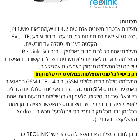
תכונות:
מצלמת אבטחה חיצונית אלחוטית 4.2 WIFI,התראות פוש,PIR,
,כרטיס SD לשמירת תמונות לפי תנועה , דיבור ושמע ,6x , LTE
4G, zoom digital הקלטה בענן חיי סוללה עד חודשיים.
מצלמת שטח סלולרית מבית ראולניק – דגם Reolink GO.
המצלמה מיועדת לאתרים ללא תשתית חשמל ותקשורת ומאפשרת
שליטה על המצלמה מרחוק באמצעות אפליקציה.
רק בויסייל כל סוגי המצלמות במלאי מיידי שלם וקח!
המצלמה כוללת מודם סלולרי GSM , דור 4 – GSM-LTE המאפשר
באמצעות כרטיס SIM (תמיכה בכל המפעילים הסלולריים הגדולים
בישראל: פרטנר, סלקום, פלאפון ועוד) שליחת התרעות בזמן אמת
לאפליקציה ידידותית למשתמש ובנוסף מאפשר צפייה בזמן אמת
בכל זמן נתון מכל מקום ומכל מכשיר (לבעלי מכשיר Android
האפליקציה בעברית).
ניתן לחבר למצלמה את הפאנל הסולארי של REOLINK כדי