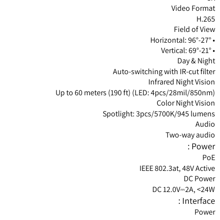
Video Format
H.265
Field of View
• Horizontal: 96°-27°
• Vertical: 69°-21°
Day & Night
Auto-switching with IR-cut filter
Infrared Night Vision
Up to 60 meters (190 ft) (LED: 4pcs/28mil/850nm)
Color Night Vision
Spotlight: 3pcs/5700K/945 lumens
Audio
Two-way audio
Power :
PoE
IEEE 802.3at, 48V Active
DC Power
DC 12.0V⎓2A, <24W
Interface :
Power