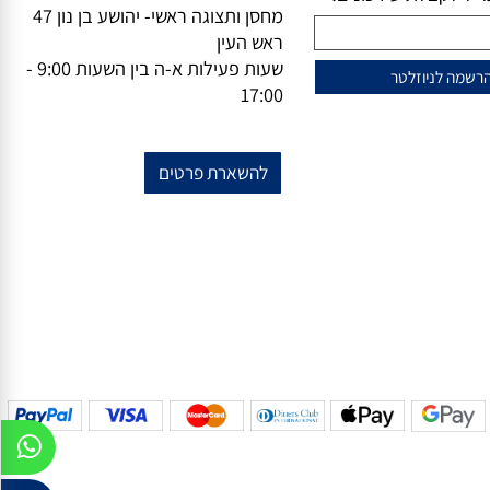
וזלייטר
מידע נוסף
מייל-
office@vsale.co.il
טרף למועדון הלקוחות
טלפון-
073-7297390
פקס
074-
שלנו?
7367776
ל לקבלת עידכונים!
מחסן ותצוגה ראשי- יהושע בן נון 47
ראש העין
שעות פעילות א-ה בין השעות 9:00 -
17:00
להשארת פרטים