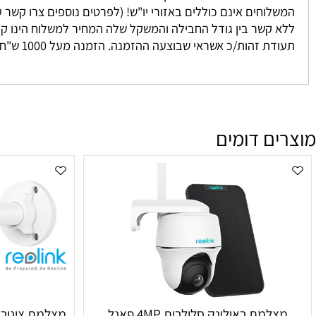
 נאספים מהמחסן שלנו ישירות אליכם. אנו מתחייבים להגיע בין 3-7 ימים למעט מקרים חריגים אשר אינם ניתנים לשליטתנו. לרוב המשלוח יגיע אליכם עד 2 י
וחים אינם כוללים באזורי יו"ש! (לפרטים נוספים צרו קשר עם מחלקת המכיר
זהות/כ אשראי שבוצעה ההזמנה. הזמנה מעל 1000 ש"ח ומעלה אינה מחויבת בדמי משלוח
ם דומים