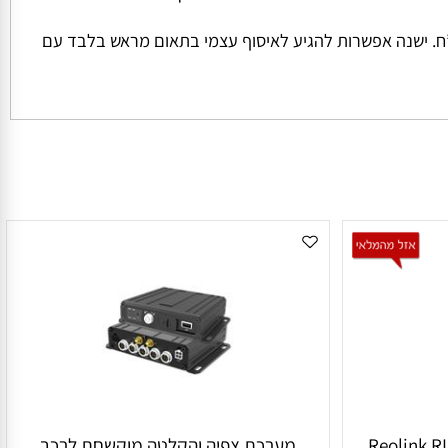
ל החבילה והמשקל שלה המחיר למשלוח הינו קבוע ועומד על סך של 45 ש”ח למשלוח בכל הזמנה מתחת ל 1000 ש”ח. ישנה אפשרות להגיע לאיסוף עצמי בתאום מראש בלבד עם