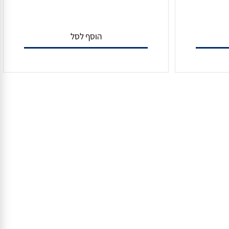
ית לילה
מצלמה עצמאית אלחוטית, ראיית לילה
ARGOS 3 PRO מבית REOLINK
הוסף לסל