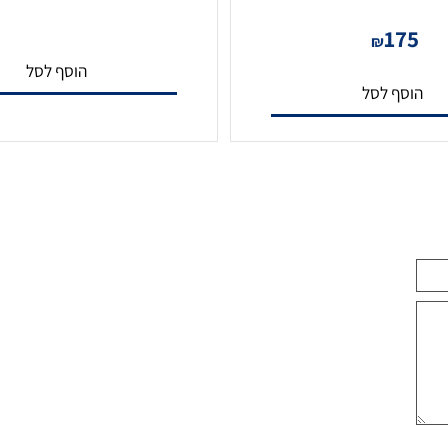
וטית עם ראיית לילה
מצלמת אבטחה אלחוטית עם ראי
Ezviz TY1 2MP
Ezviz TY1 
17
₪
הוסף לסל
סף לסל