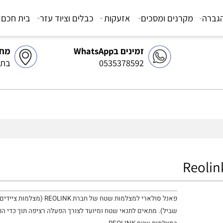
מקרנים ומסכים
אזעקות
כבלים וציוד עזר
בית חכם
צ
זמינים בWhatsApp
מחסן 
0535378592
בתיאו
פאנל סולארי למצלמות שטח של חברת
REOLINK
(מצלמות ציידים / 
שביל).
מתאים לתנאי שטח ומיועד לצורך הפעלה רציפה תוך כדי הטענ