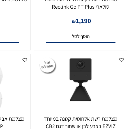
מצלמת ראולינק סלולרית 4MP פאנל
סולארי Reolink Go PT Plus
G
79
1,190
₪
הוסף לסל
הו