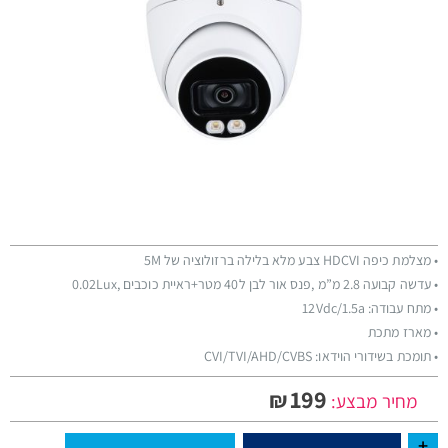
• מצלמת כיפה HDCVI צבע מלא בלילה ברזולוציה של 5M
• עדשה קבועה 2.8 מ”מ ,פנס אור לבן ל40 מטר+ראיית כוכבים ,0.02Lux
• מתח עבודה: 12Vdc/1.5a
• מארז מתכת
• תומכת בשידורי הוידאו: CVI/TVI/AHD/CVBS
199
₪
מחיר מבצע: