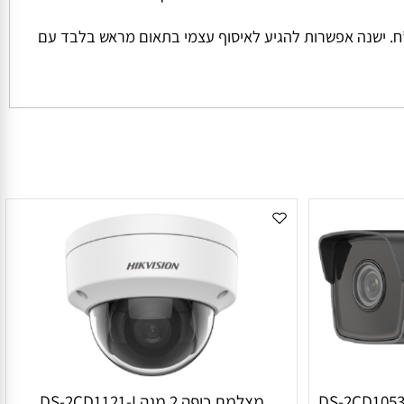
ל החבילה והמשקל שלה המחיר למשלוח הינו קבוע ועומד על סך של 45 ש”ח למשלוח בכל הזמנה מתחת ל 1000 ש”ח. ישנה אפשרות להגיע לאיסוף עצמי בתאום מראש בלבד עם