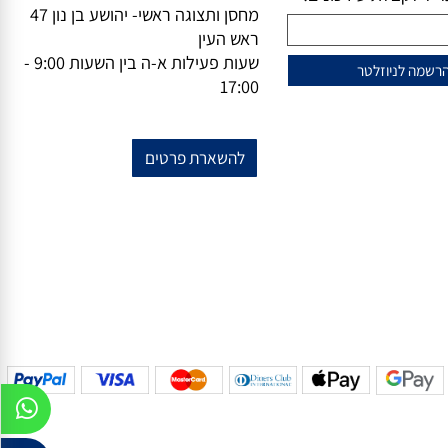
וזלייטר
מידע נוסף
מייל-
office@vsale.co.il
טרף למועדון הלקוחות
טלפון-
073-7297390
פקס
074-
שלנו?
7367776
ל לקבלת עידכונים!
מחסן ותצוגה ראשי- יהושע בן נון 47
ראש העין
שעות פעילות א-ה בין השעות 9:00 -
17:00
להשארת פרטים