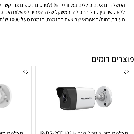
 נאספים מהמחסן שלנו ישירות אליכם. אנו מתחייבים להגיע בין 3-7 ימים למעט מקרים חריגים אשר אינם ניתנים לשליטתנו. לרוב המשלוח יגיע אליכם עד 2 י
וחים אינם כוללים באזורי יו"ש! (לפרטים נוספים צרו קשר עם מחלקת המכיר
זהות/כ אשראי שבוצעה ההזמנה. הזמנה מעל 1000 ש"ח ומעלה אינה מחויבת בדמי משלוח
ם דומים