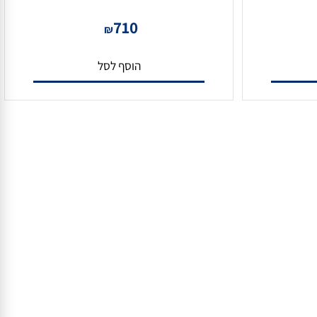
מצלמת צינור 5 מגה DS-2CD1643G0-IZ.
710
₪
הוסף לסל