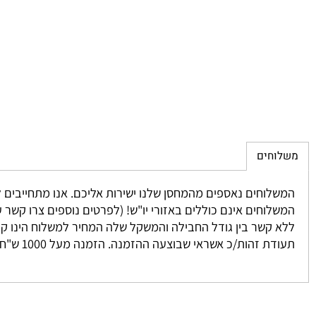
חים
 נאספים מהמחסן שלנו ישירות אליכם. אנו מתחייבים להגיע בין 3-7 ימים למעט מקרים חריגים אשר אינם ניתנים לשליטתנו. לרוב המשלוח יגיע אליכם עד 2 י
וחים אינם כוללים באזורי יו"ש! (לפרטים נוספים צרו קשר עם מחלקת המכיר
זהות/כ אשראי שבוצעה ההזמנה. הזמנה מעל 1000 ש"ח ומעלה אינה מחויבת בדמי משלוח