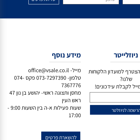
וזלייטר
מידע נוסף
מייל-
office@vsale.co.il
טרף למועדון הלקוחות
טלפון-
073-7297390
פקס
074-
שלנו?
7367776
ל לקבלת עידכונים!
מחסן ותצוגה ראשי- יהושע בן נון 47