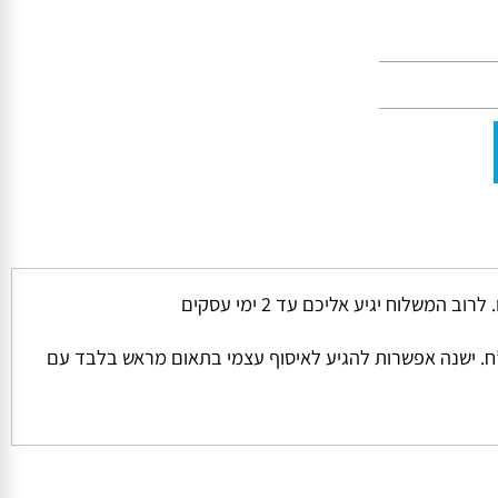
ל החבילה והמשקל שלה המחיר למשלוח הינו קבוע ועומד על סך של 45 ש”ח למשלוח בכל הזמנה מתחת ל 1000 ש”ח. ישנה אפשרות להגיע לאיסוף עצמי בתאום מראש בלבד עם