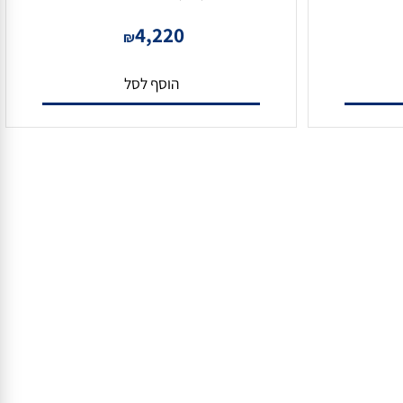
מערכת הקלטה ל 16 מצלמות NVR8-
מערכת הקלטה ל 32 מצלמות NVR8-
32800F-16P(2U)
4,220
₪
הוסף לסל