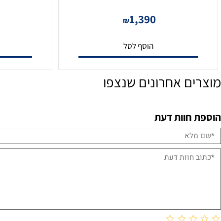
מערכת הקלטה ל 8 מצלמות NVR12-
N(1U)
8200FAN-1T
20
1,390
₪
הוסף לסל
הו
ם אחרונים שנצפו
חוות דעת