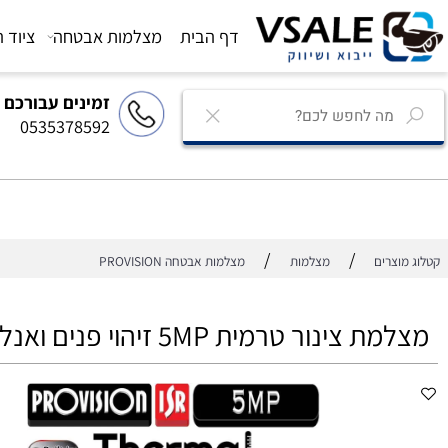
דף הבית
מצלמות אבטחה
ציוד הגברה
זמינים עבורכם
0535378592
/
/
רים
מצלמות
מצלמות אבטחה PROVISION
 טרמית 5MP זיהוי פנים ואנליטקה מתקדמת דגם BMH-THERMAL-7-V2