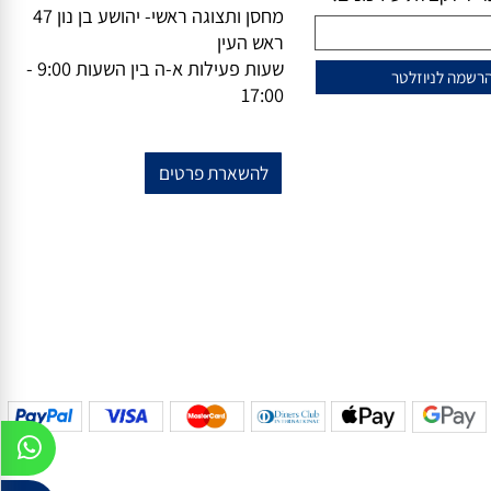
וזלייטר
מידע נוסף
מייל-
office@vsale.co.il
טרף למועדון הלקוחות
טלפון-
073-7297390
פקס
074-
שלנו?
7367776
ל לקבלת עידכונים!
מחסן ותצוגה ראשי- יהושע בן נון 47
ראש העין
שעות פעילות א-ה בין השעות 9:00 -
17:00
להשארת פרטים