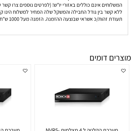
 נאספים מהמחסן שלנו ישירות אליכם. אנו מתחייבים להגיע בין 3-7 ימים למעט מקרים חריגים אשר אינם ניתנים לשליטתנו. לרוב המשלוח יגיע אליכם עד 2 י
וחים אינם כוללים באזורי יו"ש! (לפרטים נוספים צרו קשר עם מחלקת המכיר
זהות/כ אשראי שבוצעה ההזמנה. הזמנה מעל 1000 ש"ח ומעלה אינה מחויבת בדמי משלוח
ם דומים