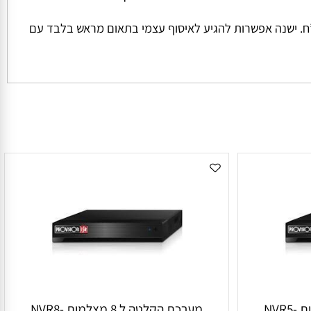
ל החבילה והמשקל שלה המחיר למשלוח הינו קבוע ועומד על סך של 45 ש”ח למשלוח בכל הזמנה מתחת ל 1000 ש”ח. ישנה אפשרות להגיע לאיסוף עצמי בתאום מראש בלבד עם