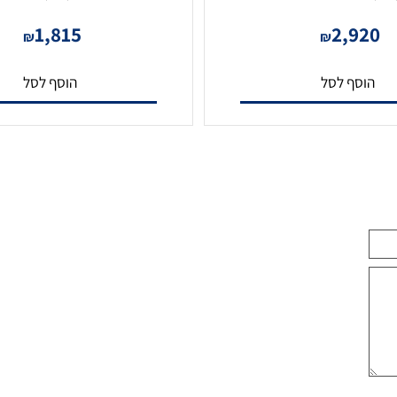
מערכת הקלטה ל 16 מצלמות NVR8-
16400AN(1U)-V2-2T
16400PFA
1,815
2,9
₪
₪
סף לסל
הוסף לסל