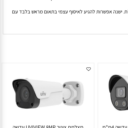
ל החבילה והמשקל שלה המחיר למשלוח הינו קבוע ועומד על סך של 45 ש”ח למשלוח בכל הזמנה מתחת ל 1000 ש”ח. ישנה אפשרות להגיע לאיסוף עצמי בתאום מראש בלבד עם