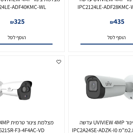
מצלמת צינור UVIVIEW 4MP עדשה
2124LE-ADF40KMC-WL
325
43
₪
₪
סף לסל
הוסף לסל