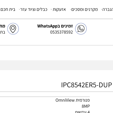
מקרנים ומסכים
אזעקות
כבלים וציוד עזר
בית חכם
צ
זמינים בWhatsApp
מחסן 
0535378592
בתיאו
פנורמית OmniView
8MP