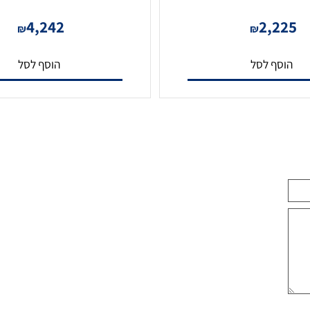
מצלמת צינור UVIVIEW 4MP עדשה
C2621SR-F3-4F4AC-VD
4,242
2,2
₪
₪
סף לסל
הוסף לסל