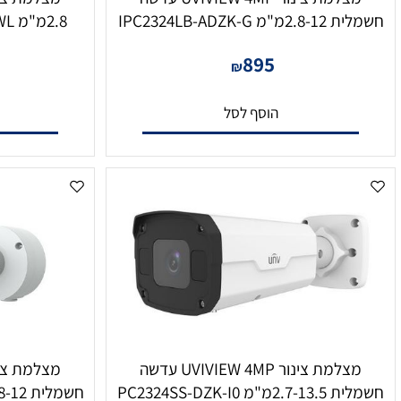
מצלמת צינור UVIVIEW 4MP עדשה
IPC2324LB-ADZK-
2.8מ"מ IPC2124LE-ADF28KMC-WL
5
895
₪
הוסף לסל
הו