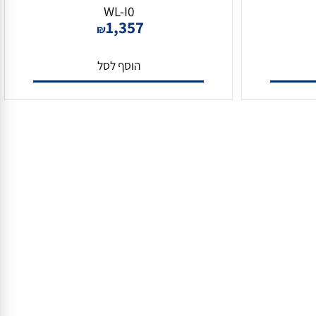
מצלמת צינור טרמית 4MP ל50 מטר
מצלמת צינור UVIVIEW 4MP עדשה
TI
חשמלית 2.7-13.5מ"מ IPC2324SE-ADZK-
WL-I0
1,357
₪
הוסף לסל