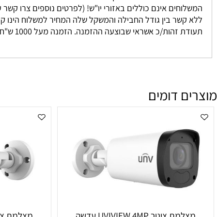
 נאספים מהמחסן שלנו ישירות אליכם. אנו מתחייבים להגיע בין 3-7 ימים למעט מקרים חריגים אשר אינם ניתנים לשליטתנו. לרוב המשלוח יגיע אליכם עד 2 י
וחים אינם כוללים באזורי יו"ש! (לפרטים נוספים צרו קשר עם מחלקת המכיר
זהות/כ אשראי שבוצעה ההזמנה. הזמנה מעל 1000 ש"ח ומעלה אינה מחויבת בדמי משלוח
ם דומים