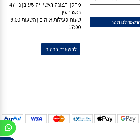
וזלייטר
מידע נוסף
מייל-
office@vsale.co.il
טרף למועדון הלקוחות
טלפון-
073-7297390
פקס
074-
שלנו?
7367776
ל לקבלת עידכונים!
מחסן ותצוגה ראשי- יהושע בן נון 47
ראש העין
שעות פעילות א-ה בין השעות 9:00 -
17:00
להשארת פרטים