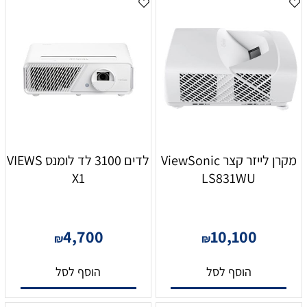
לא משנה באיזה סוג של שימוש מדובר – אצלנו ב־VSALE תוכלו
למצוא מגוון רחב של דגמים מובילים ממיטב החברות בתחום
ובמחירים משתלמים!
איך לבחור את המקרן המתאים עבורכם?
שאלות נפוצות ותשובות מפורטות
1. איזה סוג מקרן עדיף – LED, DLP או לייזר?
שאלה נהדרת! לכל אחת מהטכנולוגיות יש יתרונות וחסרונות
שצריך לקחת בחשבון בהתאם לשימוש שלכם. מקרני
LED
, כמו
ה־ViewSonic M1+ LED WVGA, מציעים חיי מנורה ארוכים
מקרן לייזר קצר ViewSonic
לדים 3100 לד לומנס VIEWS
במיוחד וצריכת חשמל נמוכה, מה שהופך אותם למושלמים
X1
LS831WU
לשימוש נייד וקומפקטי. מצד שני, מקרני
DLP
, כמו ה־OPTOMA
DX400E או IN112AA מבית INFOCUS, מספקים ניגודיות גבוהה
ואיכות תמונה חדה יותר – אידיאליים למצגות עסקיות וסביבות
4,700
10,100
₪
₪
שבהן דיוק הצבעים קריטי. אם אתם מחפשים משהו עוצמתי
ועמיד לאורך זמן ללא צורך בהחלפת מנורות, מקרני
לייזר
כמו
הוסף לסל
הוסף לסל
ה־ViewSonic LS831WU הם הבחירה האולטימטיבית עם תאורה
חזקה מאוד ותצוגה שמרגישה כמעט כמו טלוויזיה מתקדמת.