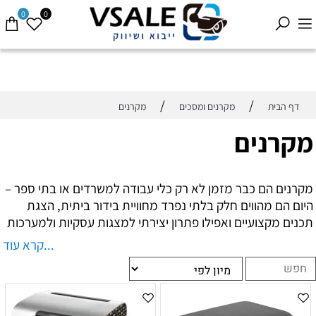
0
0
/
/
דף הבית
מקרנים ומסכים
מקרנים
מקרנים
מקרנים הם כבר מזמן לא רק כלי עבודה למשרדים או בתי ספר –
היום הם מהווים חלק בלתי נפרד מחוויית בידור ביתית, הצגת
תכנים מקצועיים ואפילו פתרון יצירתי למצגות עסקיות ולמערכות
משולבות כמו קולנוע ביתי ומערכת הגברה. בין אם אתם מחפשים
...קרא עוד
מקרן מתקדם לשדרוג חווית הצפייה שלכם בבית, או מקרן
עוצמתי שמתאים להצגת מידע בכנסים ובאירועים, חשוב להכיר
את האפשרויות השונות הקיימות בשוק ולהבין איזה דגם יתאים
בדיוק לצרכים שלכם.