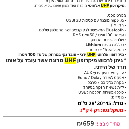
החבילת בידור שלמה בעזרת נגן mp3 , Bluetooth
,
מיקרופון
UHF
אלחוטי
מובנה ועוד מגוון עצום של אופציות.
מפרט טכני:
• נגן mp3 מובנה עם כניסות SD וUSB
• רדיו FM
• Bluetooth המאפשר לנגן קבצים ישר מהטלפון שלכם
• עוצמה 100 וואט / 50 וואט RMS
• שלט לשליטה מרחוק
• סוללה נטענת
Lithium
• רמקול של 6" + טוויטר
• מיקרופון אלחוטי
UHF
ידני - עובד נקי במרחק של עד 100 מטר!
* ניתן לרכוש מיקרופון
UHF
מדונה אשר עובד על אותו
תדר של הידני.
• ערוץ מיקרופון וערוץ AUX
• אפקט לשירה Echo / Delay
• בקרת צליל בס / טרבל
• ידית נשיאה חזקה במיוחד,
• כולל אפשרות הקלטה לUSB
• מימדים:
• גודל: 45*30*28 ס"מ
• משקל נטו: רק 4 ק"ג
659
₪
מחיר מבצע: