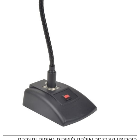
מיקרופון קונדנסר שולחני לישיבות נאומים ומערכת