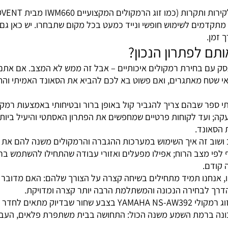
 שמע – בין אם מדובר במערכת הגברה מקצועית, קולנוע ביתי אי
מוזיקה, לדיאלוגים בקולנוע הביתי או להוראות ברורות במערכת
ם שלמה. כי רמקול טוב הוא לא רק טכנולוגיה – הוא חוויה. בין 
10 וואט, או שאתם זקוקים לרמקול שופר מוגבר למערכת כריזה שתעבוד לכם כמו שצ
שנראה ממש כמו אבן טבעית), ואפילו רמקולי Bluetooth מתקדמים לשימוש חופשי ונייד כמעט בכ
לפתרון הנכון?
 בחירת רמקולים איכותיים – אבל זה ממש לא המצב. אם אתם בע
אתגרים, ואם פשוט בא לכם להביא את הסאונד האמיתי והחי לסלו
ב זה איך השימוש במערכות ההגברה והרמקולים משנה להם את החו