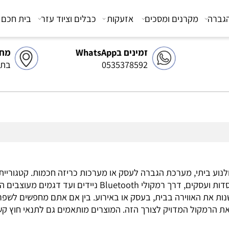
מקרנים ומסכים
אזעקות
כבלים וציוד עזר
בית חכם
צ
זמינים בWhatsApp
מחסן 
0535378592
בתיאו
יתי, מערכת הגברה לעסק או מערכות כריזה חכמות. קטגוריית הר
שמתאימים ממש לכל מטרה: החל מרמקולים שקועים ותקרתיים למוסדות
ת את האווירה בבית, בעסק או באירוע. בין אם אתם מחפשים לשפר
קול המדויק לצורך הזה. המוצרים מותאמים גם לתנאי חוץ קשים 