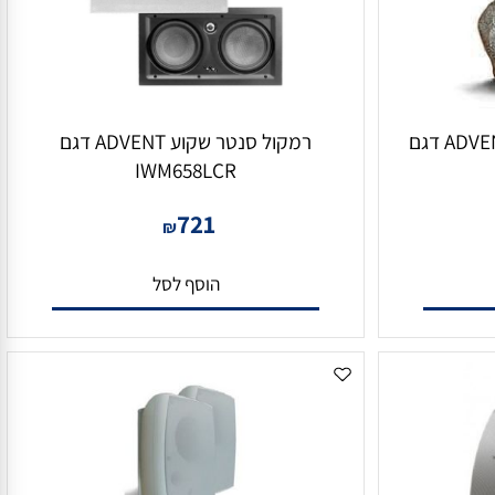
רמקול סלע איכותי מבית ADVENT דגם
רמקול סנטר שקוע ADVENT דגם
IWM658LCR
721
₪
הוסף לסל