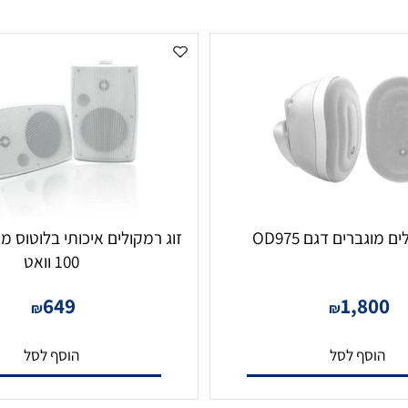
רים דגם OD975
100 וואט
649
1,8
₪
₪
סף לסל
הוסף לסל