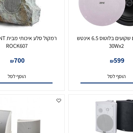
זוג רמקולים שקועים בלוטוס 6.5 אינטש
ROCK607
30Wx
700
59
₪
₪
סף לסל
הוסף לסל