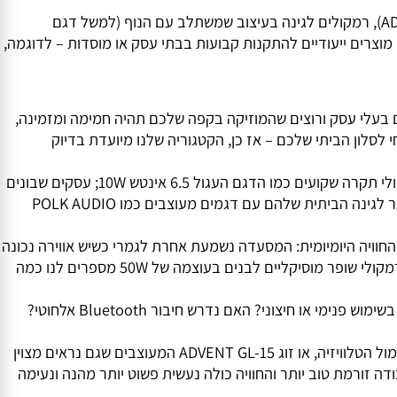
נטימי בסלון, מערכות כריזה לעסק או אפילו פתרונות חכמים
 הכריזה. בקטגוריית הרמקולים אצלנו תמצאו מבחר עשיר
אם אתם מחפשים לשדרג את האווירה באירועים משפחתיים עם זוג
ריך גם בחוץ וגם כשיש רעש סביבתי – אנחנו כאן כדי לוודא שתקבלו בדיוק את
הקטגוריה הזו כוללת מגוון רחב מאוד של מוצרים: רמקולים שקועים לקירות ותקרות (כמו זוג הרמקולים המקצועיים IWM660 מבית ADVENT), רמקולים לגינה בעיצוב שמשתלב עם הנוף (למשל דגם
ל מקום שתבחרו. יש כאן גם מוצרים ייעודיים להתקנות קבועות בבתי עסק או מוסדות – לדוגמה,
לי עסק ורוצים שהמוזיקה בקפה שלכם תהיה חמימה ומזמינה,
ן הביתי שלכם – אז כן, הקטגוריה שלנו מיועדת בדיוק
יש לנו דגש עצום על פתרונות שמתאימים לכל תרחיש: מגני ילדים ובתי ספר שבהם צריך להגביר קול באופן ברור ובטיחותי באמצעות רמקולי תקרה שקועים כמו הדגם העגול 6.5 אינטש 10W; עסקים שבונים
מערכת כריזה פנימית עם שילוב של מצלמות אבטחה או מערכות אזעקה; ועד לקוחות פרטיים שמחפשים את הפתרון האסתטי והיעיל ביותר לגינה הביתית שלהם עם דגמים מעוצבים כמו POLK AUDIO
ויה היומיומית: המסעדה נשמעת אחרת לגמרי כשיש אווירה נכונה
ברקע; הכניסה לבית מקבלת חיים חדשים כשהרקע המוזיקלי מתחלף לפי מצב הרוח; אפילו מפעלים ואזורי עבודה שהתחילו להשתמש ברמקולי שופר מוסיקליים לבנים בעוצמה של 50W מספרים לנו כמה