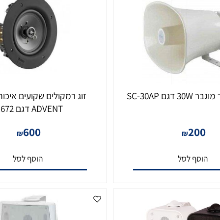
SC-3
זוג רמקולים שקועים איכותים
ADVENT דגם IC672
600
20
₪
₪
סף לסל
הוסף לסל