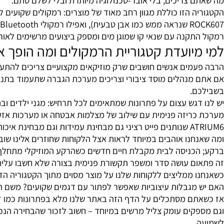
ם על רמקולים, אנחנו בעצם מדברים על הלב הפועם של כל מערכת
פתוחים כמו גינות וחצרות. הרמקול הוא זה שמתרגם את החשמל ל
ממש לכל צורך – מאוד בסיסי ועד מתקדם ואלגנטי במיוחד.
 ניגשים לנושא הזה רק כעוד קטגוריה באתר – יש כאן השקפת עול
רמקולים מוגברים בלוטוס בעוצמה של 0
צריכים, בלי אובר-טכנולוגיה מיותרת ובלי לשלם סתם.
ROCK607 
קנה עם שנאי קו שמוגן מים ומספק ביצועים מרשימים לאורך זמן.
יועדת קטגוריית הרמקולים ומה הופך אותם 
מים אנשים חושבים שרק מוזיקאים מקצועיים צריכים להתעסק עם
נהלים מוסד ציבורי וצריכים מערכת הגברה שתעמוד בתנאי שטח מ
.
 איכות הסאונד.
נו אוהבים במיוחד לראות אצל הלקוחות שחוזרים אלינו שוב ושו