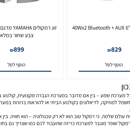
זוג רמ
צבע שחור במלאי
899
82
₪
₪
סף לסל
הוסף לסל