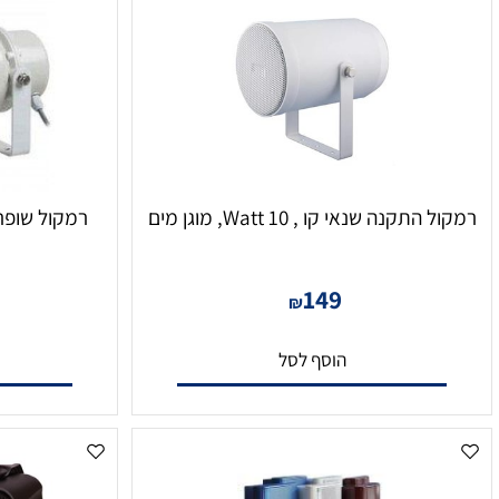
קנה שנאי קו , 10 Watt, מוגן מים
רמקול שופר מוגבר 30W דגם 0AP
0
149
₪
הוסף לסל
הו