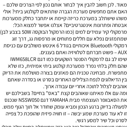
מאוד. לכן חשוב להבין איך לבחור אותם נכון לפי הצרכים שלכם –
האם אתם מחפשים מערכת הגברה שתתאים לקולנוע ביתי? אולי
משהו שישתלב במערכת כריזה קיימת או יתחבר כחלק ממערכות
אבטחה ופתרונות אינטגרטיביים? אצלנו אפשר למצוא הכל:
מרמקולי קיר עמידים למים (כמו הרמקול הבוקסה 50W בצבע לבן)
שמתמזגים נפלא עם חללים פתוחים או מרפסות גג, דרך זוג
רמקולי Bluetooth איכותיים בגודל 6 אינטש משולבים עם כניסת
AUX – פשוט חברתם לטלוויזיה ואתם בעננים.
שימו לב גם לרמקולי הסנטר השקועים כמו דגם IWM658LCR
שהם חלק בלתי נפרד ממערכת קולנוע ביתי אמיתית, כזו שלא
מתפשרת. מבחינה טכנית הם מאזנים בצורה מושלמת את הדיוק
בין הדיאלוגים לנפח הצלילים האחרים בסרט או בסדרה שאתם
אוהבים לצלול לתוכה אחרי יום עבודה ארוך.
ומה עם אלו מאיתנו שאוהבים קצת "באס" בחיים? בשבילכם יש
את הסאבוופר העוצמתי מבית YAMAHA דגם NSSW050 שנכנס
לפעולה בדיוק ברגע הנכון ומביא עומק שחודר אל תוך הגוף ממש.
זו לא עוד מערכת שמע יבשה – זו חוויה פיזית שהופכת כל צפייה
לסרט וכל שיר למסע רגשי.
אנחנו מאמינים שרמקול טוב הוא כזה שמשתלב בחיים שלך מבלי