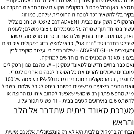
תמצאו כאן הכול מהכול: רמקולים שקועים שמתחבאים בתקרה או
בקיר בלי להשאיר זכר לנוכחות החומרית שלהם, כמו זוג
הרמקולים השקועים מבית ADVENT דגם IC672 שנותנים צליל
עשיר במיוחד תוך שמירה על מינימליזם עיצובי מושלם; לעומת
זאת, אם אתם יותר בעניין של נראות ונוכחות מרשימה, משהו
שיבלט בחדר ויגיד "הנה אני", כדאי להציץ בזוג רמקולים איכותיים
ומעוצבים ADVENT GL-15 – שילוב נדיר בין עיצוב מוקפד לבין
ביצועי סאונד שמכניסים חיים חדשים למוזיקה.
ואם כבר בחיים חדשים לסאונד עסקינן – יש פה גם מגוון רמקולים
מוגברים שיכולים להרים את כל הסיפור לגבהים אחרים לגמרי.
לדוגמה, זוג הרמקולים המוגברים מדגם PA-50 בעוצמה של 100
וואט נותנים ביצועים מרשימים במיוחד ביחס לגודל שלהם. בשביל
מי שמחפש פתרון רב שימושי שאפשר לסחוב איתו גם החוצה או
להשתמש בו באירועים קטנים בבית – זה פשוט תפור עליו.
מערכת סאונד ביתית שתדבר אל הלב
והראש
הבחירה ברמקולים לבית היא לא רק פונקציונלית אלא גם אישית