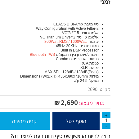
עם חיבור Bluetooth TWS המאפשר חיבו
זמני
סוג מגבר:
CLASS D Bi-Amp
2-Way Configuration with Active Filter
אלמנט וופר:
15" / 3"VC
אלמנט טוויטר:
2"VC Titanium Driver
עוצמה:
800Watt RMS / 1600Watt
תחום תדרים:
45Hz-20KHz
Built In DSP Processor
חיבור לסינכרון בין הרמקולים
Bluetooth TWS
כניסות: שתי כניסות
Combo
כניסת RCA
יציאה:
XLR
MAX SPL: 128dB / 138dB(Peak)
מידות:
Dimensions (WxDxH): 435x390x710mm
משקל: 24.5 ק"ג
מק"ט:
2690
2,690
₪
מחיר מבצע:
הוסף לסל
קניה מהירה