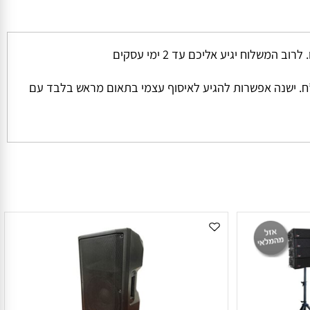
ל החבילה והמשקל שלה המחיר למשלוח הינו קבוע ועומד על סך של 45 ש”ח למשלוח בכל הזמנה מתחת ל 1000 ש”ח. ישנה אפשרות להגיע לאיסוף עצמי בתאום מראש בלבד עם