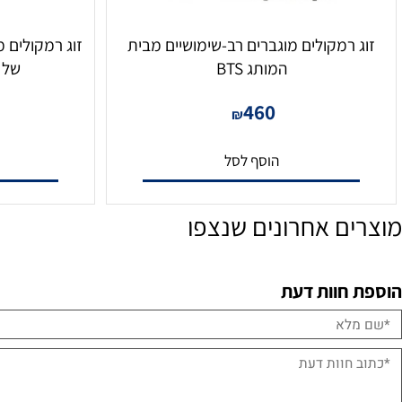
רמקולים מוגברים רב-שימושיים מבית
המותג BTS
של 80 וואט דגם PA-40
0
460
₪
הוסף לסל
הו
ם אחרונים שנצפו
חוות דעת