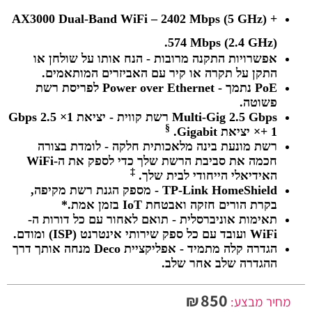
AX3000 Dual-Band WiFi –
2402 Mbps (5 GHz) +
574 Mbps (2.4 GHz).
אפשרויות התקנה מרובות -
הנח אותו על שולחן או
התקן על תקרה או קיר עם האביזרים המותאמים.
PoE נתמך -
Power over Ethernet לפריסת רשת
פשוטה.
Multi-Gig 2.5 Gbps רשת קווית -
יציאת 1× 2.5 Gbps
§
+ 1× יציאת Gigabit.
רשת מונעת בינה מלאכותית חלקה -
לומדת בצורה
חכמה את סביבת הרשת שלך כדי לספק את ה-WiFi
‡
האידיאלי הייחודי לבית שלך.
TP-Link HomeShield -
מספק הגנת רשת מקיפה,
בקרת הורים חזקה ואבטחת IoT בזמן אמת.*
תאימות אוניברסלית -
תואם לאחור עם כל דורות ה-
WiFi ועובד עם כל ספק שירותי אינטרנט (ISP) ומודם.
הגדרה קלה מתמיד -
אפליקציית Deco מנחה אותך דרך
ההגדרה שלב אחר שלב.
850
₪
מחיר מבצע: