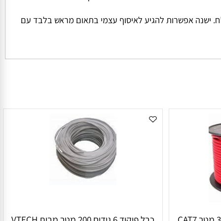
ל החבילה והמשקל שלה המחיר למשלוח הינו קבוע ועומד על סך של 45 ש”ח למשלוח בכל הזמנה מתחת ל 1000 ש”ח. ישנה אפשרות להגיע לאיסוף עצמי בתאום מראש בלבד עם