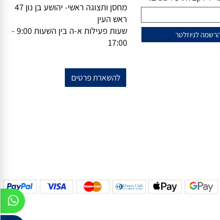
וזלייטר
מידע נוסף
מייל-
office@vsale.co.il
טרף למועדון הלקוחות
טלפון-
073-7297390
פקס
074-
שלנו?
7367776
ל לקבלת עידכונים!
מחסן ותצוגה ראשי- יהושע בן נון 47
ראש העין
שעות פעילות א-ה בין השעות 9:00 -
17:00
להשארת פרטים