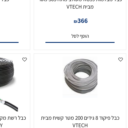
כבל מצלמות RG59 משולב מתח 305 מטר
כבל רשת 100 מטר CAT5
מבית VTECH
0
366
₪
הוסף לסל
הו