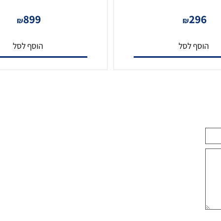
כבל רשת מקצועי 100 מטר פרימיום CAT7-
כבל רשת
מבית VTECH
899
29
₪
₪
סף לסל
הוסף לסל