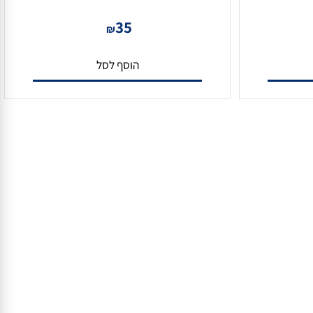
 300 מטר תוף עץ CAT7-NYY
כבל RG59 מצלמות מוכן 20 מטר מבית
VTECH
35
₪
הוסף לסל