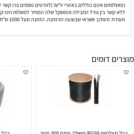
 נאספים מהמחסן שלנו ישירות אליכם. אנו מתחייבים להגיע בין 3-7 ימים למעט מקרים חריגים אשר אינם ניתנים לשליטתנו. לרוב המשלוח יגיע אליכם עד 2 י
וחים אינם כוללים באזורי יו"ש! (לפרטים נוספים צרו קשר עם מחלקת המכיר
זהות/כ אשראי שבוצעה ההזמנה. הזמנה מעל 1000 ש"ח ומעלה אינה מחויבת בדמי משלוח
ם דומים