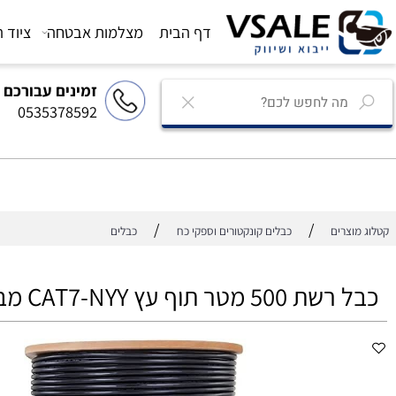
דף הבית
מצלמות אבטחה
ציוד הגברה
זמינים עבורכם
0535378592
/
/
רים
כבלים קונקטורים וספקי כח
כבלים
ר תוף עץ CAT7-NYY מבית VTECH